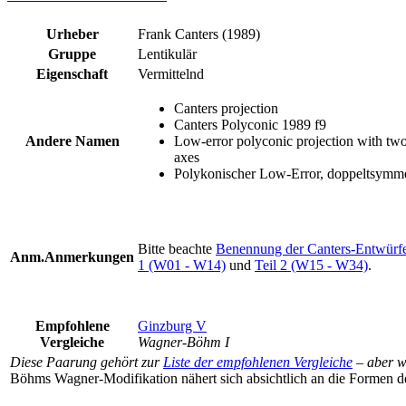
Urheber
Frank Canters (1989)
Gruppe
Lentikulär
Eigenschaft
Vermittelnd
Canters projection
Canters Polyconic 1989 f9
Andere Namen
Low-error polyconic projection with twof
axes
Polykonischer Low-Error, doppeltsymmet
Bitte beachte
Benennung der Canters-Entwürf
Anm.
Anmerkungen
1 (W01 - W14)
und
Teil 2 (W15 - W34)
.
Empfohlene
Ginzburg V
Vergleiche
Wagner-Böhm I
Diese Paarung gehört zur
Liste der empfohlenen Vergleiche
– aber 
Böhms Wagner-Modifikation nähert sich absichtlich an die Formen d