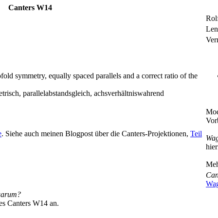
Canters W14
Rol
Len
Ver
old symmetry, equally spaced parallels and a correct ratio of the
risch, parallelabstandsgleich, achsverhältniswahrend
Mod
Vor
e
. Siehe auch meinen Blogpost über die Canters-Projektionen,
Teil
Wag
hie
Meh
Can
Wag
warum?
es Canters W14 an.