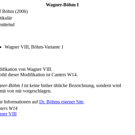
Wagner-Böhm I
f Böhm (2006)
tikulär
mittelnd
Wagner VIII, Böhm-Variante 1
ifikation von Wagner VIII.
bild dieser Modifikation ist Canters W14.
ner-Böhm I
ist keine bisher übliche Bezeichnung, sondern wird
rmit von mir vorgeschlagen.
r Informationen auf
Dr. Böhms eigener Site
.
ters W14
ner VIII