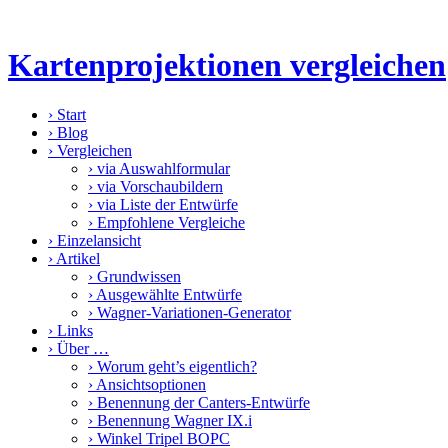
Kartenprojektionen vergleichen
›
Start
›
Blog
›
Vergleichen
›
via Auswahlformular
›
via Vorschaubildern
›
via Liste der Entwürfe
›
Empfohlene Vergleiche
›
Einzelansicht
›
Artikel
›
Grundwissen
›
Ausgewählte Entwürfe
›
Wagner-Variationen-Generator
›
Links
›
Über …
›
Worum geht’s eigentlich?
›
Ansichtsoptionen
›
Benennung der Canters-Entwürfe
›
Benennung Wagner IX.i
›
Winkel Tripel BOPC