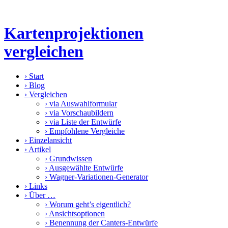
Kartenprojektionen
vergleichen
›
Start
›
Blog
›
Vergleichen
›
via Auswahlformular
›
via Vorschaubildern
›
via Liste der Entwürfe
›
Empfohlene Vergleiche
›
Einzelansicht
›
Artikel
›
Grundwissen
›
Ausgewählte Entwürfe
›
Wagner-Variationen-Generator
›
Links
›
Über …
›
Worum geht’s eigentlich?
›
Ansichtsoptionen
›
Benennung der Canters-Entwürfe