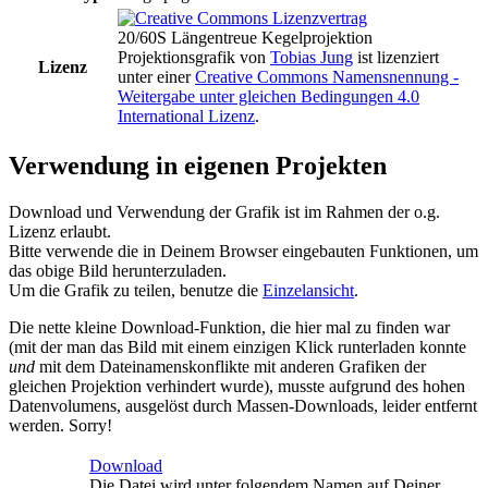
20/60S Längentreue Kegelprojektion
Projektionsgrafik
von
Tobias Jung
ist lizenziert
Lizenz
unter einer
Creative Commons Namensnennung -
Weitergabe unter gleichen Bedingungen 4.0
International Lizenz
.
Verwendung in eigenen Projekten
Download und Verwendung der Grafik ist im Rahmen der o.g.
Lizenz erlaubt.
Bitte verwende die in Deinem Browser eingebauten Funktionen, um
das obige Bild herunterzuladen.
Um die Grafik zu teilen, benutze die
Einzelansicht
.
Die nette kleine Download-Funktion, die hier mal zu finden war
(mit der man das Bild mit einem einzigen Klick runterladen konnte
und
mit dem Dateinamenskonflikte mit anderen Grafiken der
gleichen Projektion verhindert wurde), musste aufgrund des hohen
Datenvolumens, ausgelöst durch Massen-Downloads, leider entfernt
werden. Sorry!
Download
Die Datei wird unter folgendem Namen auf Deiner