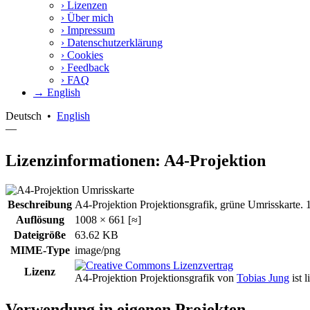
›
Lizenzen
›
Über mich
›
Impressum
›
Datenschutzerklärung
›
Cookies
›
Feedback
›
FAQ
→ English
Deutsch
•
English
—
Lizenzinformationen: A4-Projektion
Beschreibung
A4-Projektion Projektionsgrafik, grüne Umrisskarte. 
Auflösung
1008 × 661 [≈]
Dateigröße
63.62 KB
MIME-Type
image/png
Lizenz
A4-Projektion Projektionsgrafik
von
Tobias Jung
ist l
Verwendung in eigenen Projekten