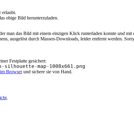
erlaubt.
as obige Bild herunterzuladen.
 der man das Bild mit einem einzigen Klick runterladen konnte
und
mit 
ens, ausgelöst durch Massen-Downloads, leider entfernt werden. Sorr
er Festplatte gesichert:
n-silhouette-map-1008x661.png
k im Browser
und sichere sie von Hand.
icht
.