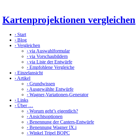
Kartenprojektionen vergleichen
›
Start
›
Blog
›
Vergleichen
›
via Auswahlformular
›
via Vorschaubildern
›
via Liste der Entwürfe
›
Empfohlene Vergleiche
›
Einzelansicht
›
Artikel
›
Grundwissen
›
Ausgewählte Entwürfe
›
Wagner-Variationen-Generator
›
Links
›
Über …
›
Worum geht’s eigentlich?
›
Ansichtsoptionen
›
Benennung der Canters-Entwürfe
›
Benennung Wagner IX.i
›
Winkel Tripel BOPC