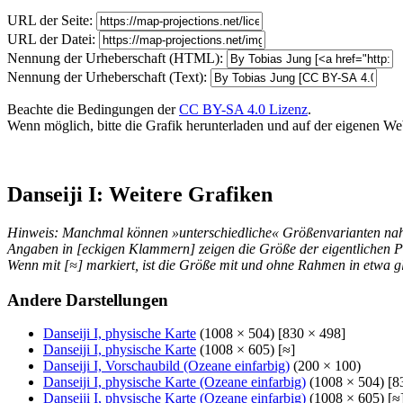
URL der Seite:
URL der Datei:
Nennung der Urheberschaft (HTML):
Nennung der Urheberschaft (Text):
Beachte die Bedingungen der
CC BY-SA 4.0 Lizenz
.
Wenn möglich, bitte die Grafik herunterladen und auf der eigenen Websi
Danseiji I: Weitere Grafiken
Hinweis: Manchmal können »unterschiedliche« Größenvarianten nahez
Angaben in [eckigen Klammern] zeigen die Größe der eigentlichen P
Wenn mit [≈] markiert, ist die Größe mit und ohne Rahmen in etwa gl
Andere Darstellungen
Danseiji I, physische Karte
(1008 × 504) [830 × 498]
Danseiji I, physische Karte
(1008 × 605) [≈]
Danseiji I, Vorschaubild (Ozeane einfarbig)
(200 × 100)
Danseiji I, physische Karte (Ozeane einfarbig)
(1008 × 504) [8
Danseiji I, physische Karte (Ozeane einfarbig)
(1008 × 605) [≈