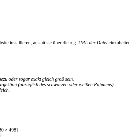
te installieren, anstatt sie über die o.g.
URL der Datei
einzubetten.
u oder sogar exakt gleich groß sein.
rojektion (abzüglich des schwarzen oder weißen Rahmens).
eich.
30 × 498]
]