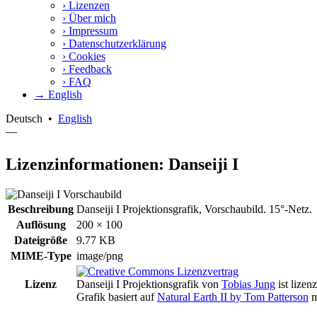
›
Lizenzen
›
Über mich
›
Impressum
›
Datenschutzerklärung
›
Cookies
›
Feedback
›
FAQ
→ English
Deutsch
•
English
—
Lizenzinformationen: Danseiji I
Beschreibung
Danseiji I Projektionsgrafik, Vorschaubild. 15°-Netz.
Auflösung
200 × 100
Dateigröße
9.77 KB
MIME-Type
image/png
Lizenz
Danseiji I Projektionsgrafik
von
Tobias Jung
ist lizen
Grafik basiert auf
Natural Earth II by Tom Patterson
m