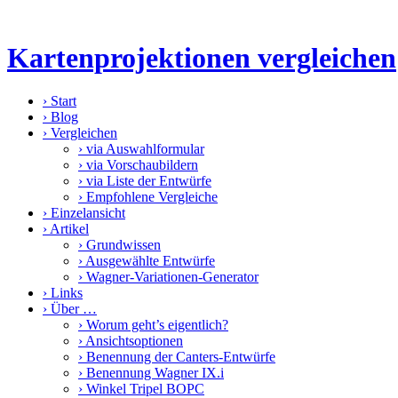
Kartenprojektionen vergleichen
›
Start
›
Blog
›
Vergleichen
›
via Auswahlformular
›
via Vorschaubildern
›
via Liste der Entwürfe
›
Empfohlene Vergleiche
›
Einzelansicht
›
Artikel
›
Grundwissen
›
Ausgewählte Entwürfe
›
Wagner-Variationen-Generator
›
Links
›
Über …
›
Worum geht’s eigentlich?
›
Ansichtsoptionen
›
Benennung der Canters-Entwürfe
›
Benennung Wagner IX.i
›
Winkel Tripel BOPC