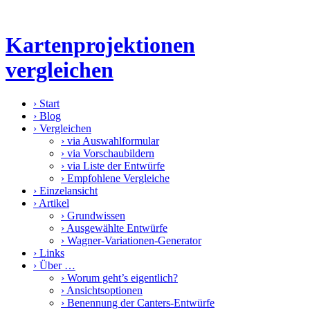
Kartenprojektionen
vergleichen
›
Start
›
Blog
›
Vergleichen
›
via Auswahlformular
›
via Vorschaubildern
›
via Liste der Entwürfe
›
Empfohlene Vergleiche
›
Einzelansicht
›
Artikel
›
Grundwissen
›
Ausgewählte Entwürfe
›
Wagner-Variationen-Generator
›
Links
›
Über …
›
Worum geht’s eigentlich?
›
Ansichtsoptionen
›
Benennung der Canters-Entwürfe