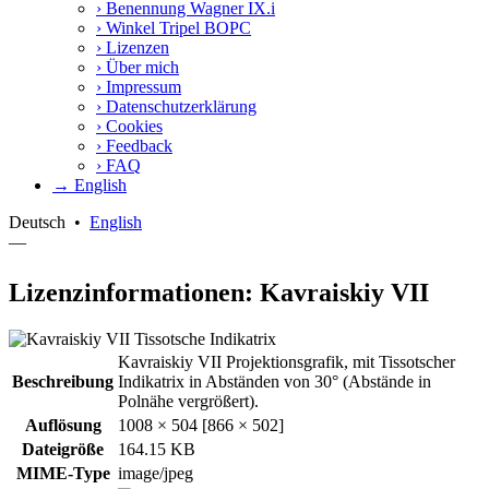
›
Benennung Wagner IX.i
›
Winkel Tripel BOPC
›
Lizenzen
›
Über mich
›
Impressum
›
Datenschutzerklärung
›
Cookies
›
Feedback
›
FAQ
→ English
Deutsch
•
English
—
Lizenzinformationen: Kavraiskiy VII
Kavraiskiy VII Projektionsgrafik, mit Tissotscher
Beschreibung
Indikatrix in Abständen von 30° (Abstände in
Polnähe vergrößert).
Auflösung
1008 × 504 [866 × 502]
Dateigröße
164.15 KB
MIME-Type
image/jpeg