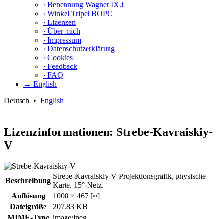
›
Benennung Wagner IX.i
›
Winkel Tripel BOPC
›
Lizenzen
›
Über mich
›
Impressum
›
Datenschutzerklärung
›
Cookies
›
Feedback
›
FAQ
→ English
Deutsch
•
English
—
Lizenzinformationen: Strebe-Kavraiskiy-
V
Strebe-Kavraiskiy-V Projektionsgrafik, physische
Beschreibung
Karte. 15°-Netz.
Auflösung
1008 × 467 [≈]
Dateigröße
207.83 KB
MIME-Type
image/jpeg