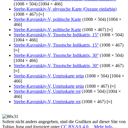
(1008 × 504) [1004 × 466]
Strebe-Kavraiskiy-V, physische Karte (Ozeane einfarbig)
(1008 × 467) [≈]
Strebe-Kavraiskiy-V, politische Karte
(1008 × 504) [1004 ×
466]
Strebe-Kavraiskiy-V, politische Karte
(1008 × 467) [≈]
Strebe-Kavraiskiy-V, Tissotsche Indikatrix, 15°
(1008 × 504)
[1004 × 466]
Strebe-Kavraiskiy-V, Tissotsche Indikatrix, 15°
(1008 × 467)
[≈]
Strebe-Kavraiskiy-V, Tissotsche Indikatrix, 30°
(1008 × 504)
[1004 × 466]
Strebe-Kavraiskiy-V, Tissotsche Indikatrix, 30°
(1008 × 467)
[≈]
Strebe-Kavraiskiy-V, Umrisskarte grün
(1008 × 504) [1004 ×
466]
Strebe-Kavraiskiy-V, Umrisskarte grün
(1008 × 467) [≈]
Strebe-Kavraiskiy-V, Umrisskarte rot
(1008 × 504) [1004 ×
466]
Strebe-Kavraiskiy-V, Umrisskarte rot
(1008 × 467) [≈]
Sofern nicht anders angegeben, sind die Grafiken auf dieser Site von
Tobias Jung und lizenziert unter
CC BY-SA 4.0
.
Mehr Info…