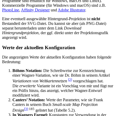
Programme sind erhältlich für Windows, macOS und Linux).
Kommerzielle Programme (für Windows und macOS) sind z.B.
PhotoLine
,
Affinity Designer
und
Adobe Illustrator
.
Eine eventuell ausgewählte Hintergrund-Projektion ist
nicht
Bestandteil der SVG-Datei. Du kannst sie aber (als PNG-Datei)
separat herunterladen unter dem Link
Download
Hintergrundprojektion
, der ggf. direkt unter der Projektionsgrafik
angezeigt wird.
Werte der aktuellen Konfiguration
Die angezeigten Werte der aktuellen Konfiguration haben folgende
Bedeutung:
Böhms Notation:
Die Schreibweise zur Kennzeichnung
einer Wagner-Variation, wie sie Dr. Böhm in seinem Artikel
[2]
Variationen von Weltkartennetzen
vorgeschlagen hat.
Die
erweiterte
Variante ist ein Vorschlag von mir und fügt nur
ein Präfix hinzu, das anzeigt, welcher Wagner-Entwurf
modifiziert wird.
Canters’ Notation:
Werte der Parameter, wie sie Frank
Canters in seinem Buch
Small-scale Map Projection
[3]
:185
Design
gelistet hat (Tabelle 5.2).
In Wagners Formel:
Konstanten zur Verwendung in der