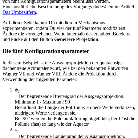
von fünf Konfigurationsparametern beeinflusst werden.
Eine ausführliche Beschreibung des Vorgangs findest Du im Artikel
Das Umbeziffern
.
Auf dieser Seite kannst Du mit diesem Mechanismus
experimentieren, indem Du vier der fünf Parameter modifizierst.
Ändere die vorgegebenen Werte innerhalb des erlaubten Bereichs
und klicke auf den Button
Generiere Projektion
.
Die fünf Konfigurationsparameter
In diesem Beispiel ist die Ausgangsprojektion der querachsige
flächentreue Azimutalentwurf, wie bei den bekannten Entwürfen
Wagner VII und Wagner VIII. Ändere die Projektion durch
Verwendung der folgenden Parameter:
ψ
1
– Der begrenzende Breitengrad der Ausgangsprojektion.
Minimum: 1 / Maximum: 90
Beeinflusst die Länge der Pol-Linie: Höhere Werte verkürzen,
niedrigere Werte verlängern sie.
Bei 90° werden die Pole punktförmig abgebildet, bei 1° ist die
Pollinie (fast) so lang wie der Äquator.
λ
1
– Der begrenzende Längengrad der Ausgangsprojektion.