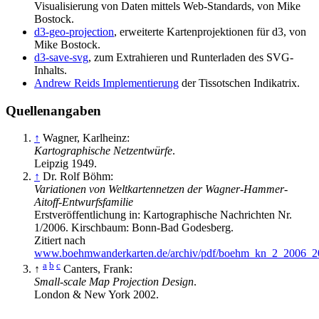
Visualisierung von Daten mittels Web-Standards, von Mike
Bostock.
d3-geo-projection
, erweiterte Kartenprojektionen für d3, von
Mike Bostock.
d3-save-svg
, zum Extrahieren und Runterladen des SVG-
Inhalts.
Andrew Reids Implementierung
der Tissotschen Indikatrix.
Quellenangaben
↑
Wagner, Karlheinz:
Kartographische Netzentwürfe
.
Leipzig 1949.
↑
Dr. Rolf Böhm:
Variationen von Weltkartennetzen der Wagner-Hammer-
Aitoff-Entwurfsfamilie
Erstveröffentlichung in: Kartographische Nachrichten Nr.
1/2006. Kirschbaum: Bonn-Bad Godesberg.
Zitiert nach
www.boehmwanderkarten.de/archiv/pdf/boehm_kn_2_2006_2
a
b
c
↑
Canters, Frank:
Small-scale Map Projection Design
.
London & New York 2002.