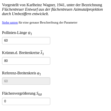
Vorgestellt von Karlheinz Wagner, 1941, unter der Bezeichnung
Flächentreuer Entwurf aus der flächentreuen Azimutalprojektion
durch Umbeziffern entwickelt
.
Siehe unten
für eine genaue Beschreibung der Parameter
Pollinien-Länge
ψ
1
Krümm.d. Breitenkreise
λ
1
Referenz-Breitenkreis
φ
1
Flächenvergrößerung
S
60