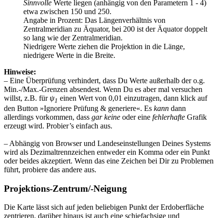
Sinnvolle
Werte liegen (anhängig von den Parametern 1 - 4)
etwa zwischen 150 und 250.
Angabe in Prozent: Das Längenverhältnis von
Zentralmeridian zu Äquator, bei 200 ist der Äquator doppelt
so lang wie der Zentralmeridian.
Niedrigere Werte ziehen die Projektion in die Länge,
niedrigere Werte in die Breite.
Hinweise:
– Eine Überprüfung verhindert, dass Du Werte außerhalb der o.g.
Min.-/Max.-Grenzen absendest. Wenn Du es aber mal versuchen
willst, z.B. für
ψ
einen Wert von 0,01 einzutragen, dann klick auf
1
den Button »Ignoriere Prüfung & generiere«. Es
kann
dann
allerdings vorkommen, dass
gar keine
oder eine
fehlerhafte
Grafik
erzeugt wird. Probier’s einfach aus.
– Abhängig von Browser und Landeseinstellungen Deines Systems
wird als Dezimaltrennzeichen entweder ein Komma oder ein Punkt
oder beides akzeptiert. Wenn das eine Zeichen bei Dir zu Problemen
führt, probiere das andere aus.
Projektions-Zentrum/-Neigung
Die Karte lässt sich auf jeden beliebigen Punkt der Erdoberfläche
zentrieren, darüber hinaus ist auch eine schiefachsige und