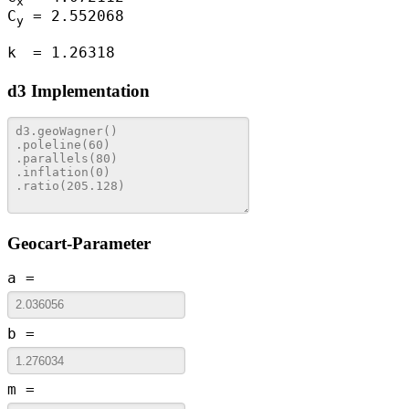
x
C
= 2.552068
y
k
= 1.26318
d3 Implementation
Geocart-Parameter
a =
b =
m =