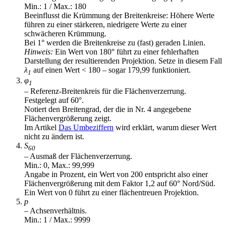
Min.: 1 / Max.: 180
Beeinflusst die Krümmung der Breitenkreise: Höhere Werte
führen zu einer stärkeren, niedrigere Werte zu einer
schwächeren Krümmung.
Bei 1° werden die Breitenkreise zu (fast) geraden Linien.
Hinweis:
Ein Wert von 180° führt zu einer fehlerhaften
Darstellung der resultierenden Projektion. Setze in diesem Fall
λ
auf einen Wert < 180 – sogar 179,99 funktioniert.
1
φ
1
– Referenz-Breitenkreis für die Flächenverzerrung.
Festgelegt auf 60°.
Notiert den Breitengrad, der die in Nr. 4 angegebene
Flächenvergrößerung zeigt.
Im Artikel
Das Umbeziffern
wird erklärt, warum dieser Wert
nicht zu ändern ist.
S
60
– Ausmaß der Flächenverzerrung.
Min.: 0, Max.: 99,999
Angabe in Prozent, ein Wert von 200 entspricht also einer
Flächenvergrößerung mit dem Faktor 1,2 auf 60° Nord/Süd.
Ein Wert von 0 führt zu einer flächentreuen Projektion.
p
– Achsenverhältnis.
Min.: 1 / Max.: 9999