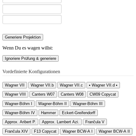
Generiere Projektion
Wenn Du es wagen willst:
Ignoriere Prüfung & generiere
Vordefinierte Konfigurationen
Wagner VII
Wagner VII.b
Wagner VII.c
• Wagner VII.d •
Wagner VIII
Canters W07
Canters W08
CW09 Copycat
Wagner-Böhm I
Wagner-Böhm II
Wagner-Böhm III
Wagner-Böhm IV
Hammer
Eckert-Greifendorff
Approx. Aribert P.
Approx. Lambert Azi.
Frančula V
Frančula XIV
F13 Copycat
Wagner BCW-A I
Wagner BCW-A II