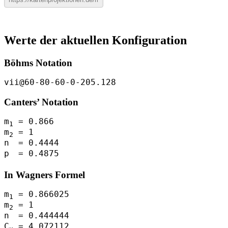
Werte der aktuellen Konfiguration
Böhms Notation
vii@60-80-60-0-205.128
Canters’ Notation
m
= 0.866
1
m
= 1
2
n
= 0.4444
p
= 0.4875
In Wagners Formel
m
= 0.866025
1
m
= 1
2
n
= 0.444444
C
= 4.072112