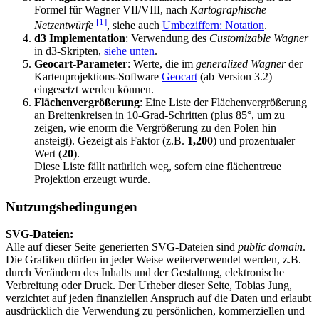
Formel für Wagner VII/VIII, nach
Kartographische
[1]
Netzentwürfe
, siehe auch
Umbeziffern: Notation
.
d3 Implementation
: Verwendung des
Customizable Wagner
in d3-Skripten,
siehe unten
.
Geocart-Parameter
: Werte, die im
generalized Wagner
der
Kartenprojektions-Software
Geocart
(ab Version 3.2)
eingesetzt werden können.
Flächenvergrößerung
: Eine Liste der Flächenvergrößerung
an Breitenkreisen in 10-Grad-Schritten (plus 85°, um zu
zeigen, wie enorm die Vergrößerung zu den Polen hin
ansteigt). Gezeigt als Faktor (z.B.
1,200
) und prozentualer
Wert (
20
).
Diese Liste fällt natürlich weg, sofern eine flächentreue
Projektion erzeugt wurde.
Nutzungsbedingungen
SVG-Dateien:
Alle auf dieser Seite generierten SVG-Dateien sind
public domain
.
Die Grafiken dürfen in jeder Weise weiterverwendet werden, z.B.
durch Verändern des Inhalts und der Gestaltung, elektronische
Verbreitung oder Druck. Der Urheber dieser Seite, Tobias Jung,
verzichtet auf jeden finanziellen Anspruch auf die Daten und erlaubt
ausdrücklich die Verwendung zu persönlichen, kommerziellen und