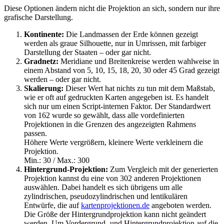
Diese Optionen ändern nicht die Projektion an sich, sondern nur ihre
grafische Darstellung.
Kontinente:
Die Landmassen der Erde können gezeigt
werden als graue Silhouette, nur in Umrissen, mit farbiger
Darstellung der Staaten – oder gar nicht.
Gradnetz:
Meridiane und Breitenkreise werden wahlweise in
einem Abstand von 5, 10, 15, 18, 20, 30 oder 45 Grad gezeigt
werden – oder gar nicht.
Skalierung:
Dieser Wert hat nichts zu tun mit dem Maßstab,
wie er oft auf gedruckten Karten angegeben ist. Es handelt
sich nur um einen Script-internen Faktor. Der Standardwert
von 162 wurde so gewählt, dass alle vordefinierten
Projektionen in die Grenzen des angezeigten Rahmens
passen.
Höhere Werte vergrößern, kleinere Werte verkleinern die
Projektion.
Min.: 30 / Max.: 300
Hintergrund-Projektion:
Zum Vergleich mit der generierten
Projektion kannst du eine von 302 anderen Projektionen
auswählen. Dabei handelt es sich übrigens um alle
zylindrischen, pseudozylindrischen und lentikulären
Entwürfe, die auf
kartenprojektionen.de
angeboten werden.
Die Größe der Hintergrundprojektion kann nicht geändert
werden. Um Vordergrund- und Hintergrundprojektion auf die