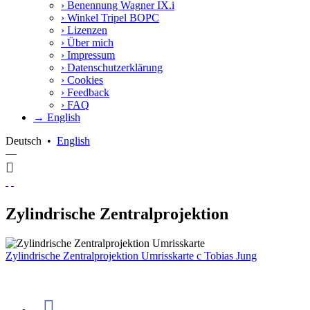
›
Benennung Wagner IX.i
›
Winkel Tripel BOPC
›
Lizenzen
›
Über mich
›
Impressum
›
Datenschutzerklärung
›
Cookies
›
Feedback
›
FAQ
→ English
Deutsch
•
English
—
Zylindrische Zentralprojektion
Zylindrische Zentralprojektion Umrisskarte
c
Tobias Jung