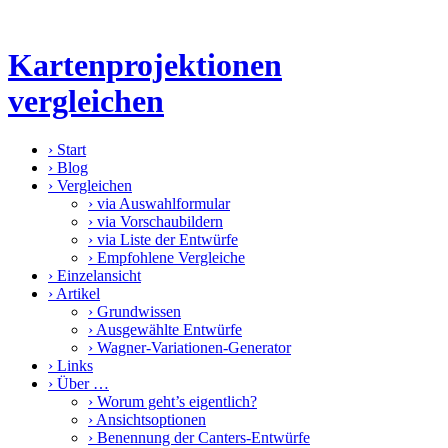
Kartenprojektionen
vergleichen
›
Start
›
Blog
›
Vergleichen
›
via Auswahlformular
›
via Vorschaubildern
›
via Liste der Entwürfe
›
Empfohlene Vergleiche
›
Einzelansicht
›
Artikel
›
Grundwissen
›
Ausgewählte Entwürfe
›
Wagner-Variationen-Generator
›
Links
›
Über …
›
Worum geht’s eigentlich?
›
Ansichtsoptionen
›
Benennung der Canters-Entwürfe