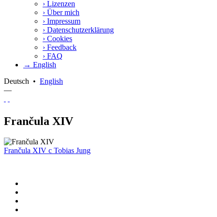
›
Lizenzen
›
Über mich
›
Impressum
›
Datenschutzerklärung
›
Cookies
›
Feedback
›
FAQ
→ English
Deutsch
•
English
—
Frančula XIV
Frančula XIV
c
Tobias Jung