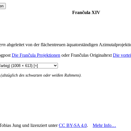
en
Frančula XIV
ern
abgeleitet von der flächentreuen äquatorständigen Azimutalprojek
ogpost
Die Frančula Projektionen
oder Frančulas Originaltext
Die vorte
n (abzüglich des schwarzen oder weißen Rahmens).
Tobias Jung und lizenziert unter
CC BY-SA 4.0
.
Mehr Info…