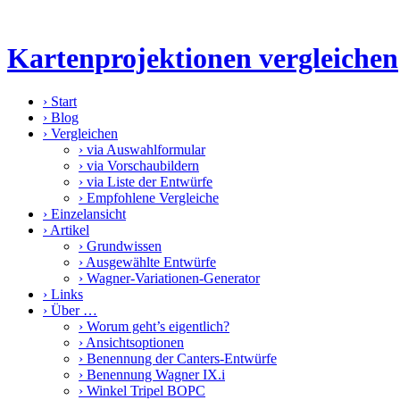
Kartenprojektionen vergleichen
›
Start
›
Blog
›
Vergleichen
›
via Auswahlformular
›
via Vorschaubildern
›
via Liste der Entwürfe
›
Empfohlene Vergleiche
›
Einzelansicht
›
Artikel
›
Grundwissen
›
Ausgewählte Entwürfe
›
Wagner-Variationen-Generator
›
Links
›
Über …
›
Worum geht’s eigentlich?
›
Ansichtsoptionen
›
Benennung der Canters-Entwürfe
›
Benennung Wagner IX.i
›
Winkel Tripel BOPC