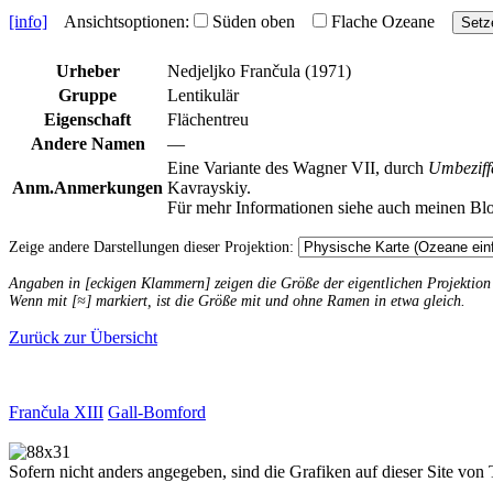
[info]
Ansichtsoptionen:
Süden oben
Flache Ozeane
Setz
Urheber
Nedjeljko Frančula (1971)
Gruppe
Lentikulär
Eigenschaft
Flächentreu
Andere Namen
—
Eine Variante des Wagner VII, durch
Umbeziff
Anm.
Anmerkungen
Kavrayskiy.
Für mehr Informationen siehe auch meinen Bl
Zeige andere Darstellungen dieser Projektion:
Angaben in [eckigen Klammern] zeigen die Größe der eigentlichen Projektio
Wenn mit [≈] markiert, ist die Größe mit und ohne Ramen in etwa gleich.
Zurück zur Übersicht
Frančula XIII
Gall-Bomford
Sofern nicht anders angegeben, sind die Grafiken auf dieser Site von 