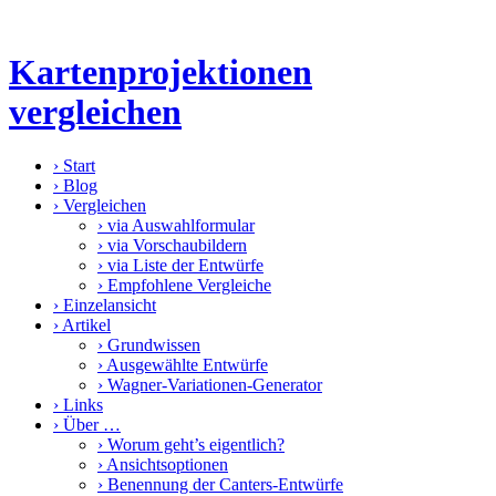
Kartenprojektionen
vergleichen
›
Start
›
Blog
›
Vergleichen
›
via Auswahlformular
›
via Vorschaubildern
›
via Liste der Entwürfe
›
Empfohlene Vergleiche
›
Einzelansicht
›
Artikel
›
Grundwissen
›
Ausgewählte Entwürfe
›
Wagner-Variationen-Generator
›
Links
›
Über …
›
Worum geht’s eigentlich?
›
Ansichtsoptionen
›
Benennung der Canters-Entwürfe