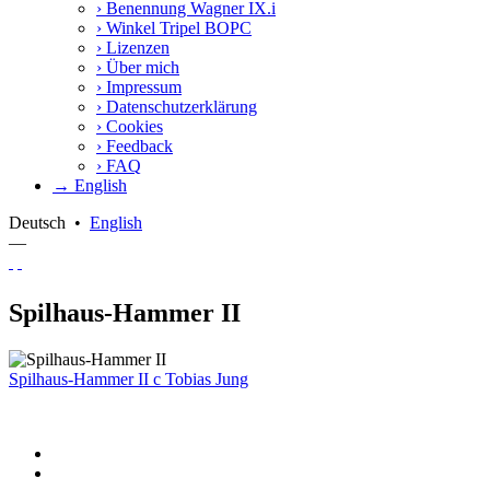
›
Benennung Wagner IX.i
›
Winkel Tripel BOPC
›
Lizenzen
›
Über mich
›
Impressum
›
Datenschutzerklärung
›
Cookies
›
Feedback
›
FAQ
→ English
Deutsch
•
English
—
Spilhaus-Hammer II
Spilhaus-Hammer II
c
Tobias Jung