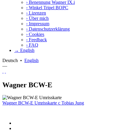
›
Benennung Wagner IX.i
›
Winkel Tripel BOPC
›
Lizenzen
›
Über mich
›
Impressum
›
Datenschutzerklärung
›
Cookies
›
Feedback
›
FAQ
→ English
Deutsch
•
English
—
Wagner BCW-E
Wagner BCW-E Umrisskarte
c
Tobias Jung