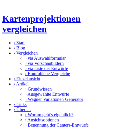
Kartenprojektionen
vergleichen
›
Start
›
Blog
›
Vergleichen
›
via Auswahlformular
›
via Vorschaubildern
›
via Liste der Entwürfe
›
Empfohlene Vergleiche
›
Einzelansicht
›
Artikel
›
Grundwissen
›
Ausgewählte Entwürfe
›
Wagner-Variationen-Generator
›
Links
›
Über …
›
Worum geht’s eigentlich?
›
Ansichtsoptionen
›
Benennung der Canters-Entwürfe