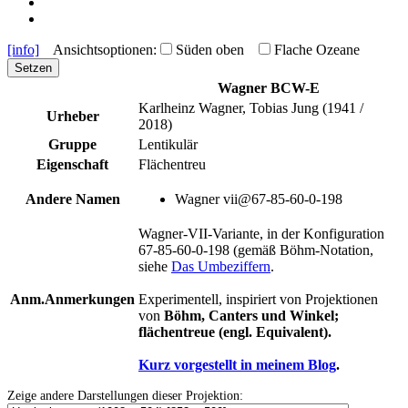
[info]
Ansichtsoptionen:
Süden oben
Flache Ozeane
Setzen
Wagner BCW-E
Karlheinz Wagner, Tobias Jung (1941 /
Urheber
2018)
Gruppe
Lentikulär
Eigenschaft
Flächentreu
Andere Namen
Wagner vii@67-85-60-0-198
Wagner-VII-Variante, in der Konfiguration
67-85-60-0-198 (gemäß Böhm-Notation,
siehe
Das Umbeziffern
.
Anm.
Anmerkungen
Experimentell, inspiriert von Projektionen
von
Böhm,
C
anters und
Winkel;
flächentreue (engl.
E
quivalent).
Kurz vorgestellt in meinem Blog
.
Zeige andere Darstellungen dieser Projektion: