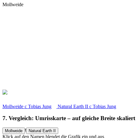
Mollweide
Mollweide
c
Tobias Jung
Natural Earth II
c
Tobias Jung
7. Vergleich: Umrisskarte – auf gleiche Breite skaliert
Natural Earth II
Mollweide
Natural Earth II
Klick auf den Namen blendet die Grafik ein und aus