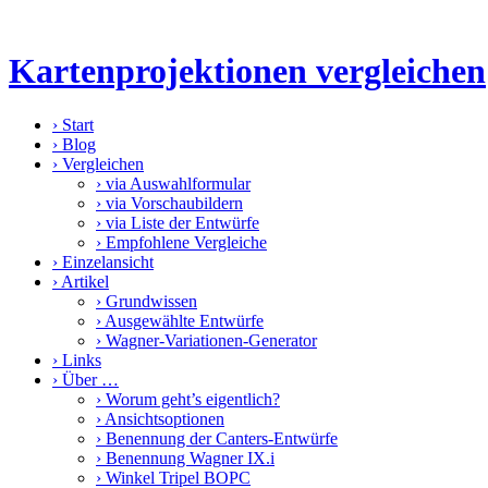
Kartenprojektionen vergleichen
›
Start
›
Blog
›
Vergleichen
›
via Auswahlformular
›
via Vorschaubildern
›
via Liste der Entwürfe
›
Empfohlene Vergleiche
›
Einzelansicht
›
Artikel
›
Grundwissen
›
Ausgewählte Entwürfe
›
Wagner-Variationen-Generator
›
Links
›
Über …
›
Worum geht’s eigentlich?
›
Ansichtsoptionen
›
Benennung der Canters-Entwürfe
›
Benennung Wagner IX.i
›
Winkel Tripel BOPC