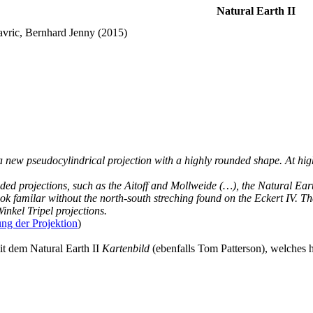
Natural Earth II
avric, Bernhard Jenny (2015)
a new pseudocylindrical projection with a highly rounded shape. At high
d projections, such as the Aitoff and Mollweide (…), the Natural Earth 
k familar without the north-south streching found on the Eckert IV. The 
nkel Tripel projections.
ung der Projektion
)
t dem Natural Earth II
Kartenbild
(ebenfalls Tom Patterson), welches hi