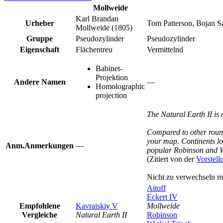
Mollweide
Karl Brandan
Urheber
Tom Patterson, Bojan S
Mollweide (1805)
Gruppe
Pseudozylinder
Pseudozylinder
Eigenschaft
Flächentreu
Vermittelnd
Babinet-
Projektion
Andere Namen
—
Homolographic
projection
The Natural Earth II is 
Compared to other rounde
your map. Continents loo
Anm.
Anmerkungen
—
popular Robinson and Wi
(Zitiert von der
Vorstell
Nicht zu verwechseln mi
Aitoff
Eckert IV
Empfohlene
Kavraiskiy V
Mollweide
Vergleiche
Natural Earth II
Robinson