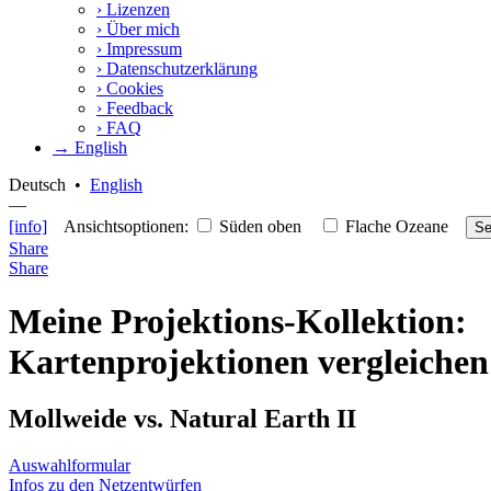
›
Lizenzen
›
Über mich
›
Impressum
›
Datenschutzerklärung
›
Cookies
›
Feedback
›
FAQ
→ English
Deutsch
•
English
—
[info]
Ansichtsoptionen:
Süden oben
Flache Ozeane
Se
Share
Share
Meine Projektions-Kollektion:
Kartenprojektionen vergleichen
Mollweide vs. Natural Earth II
Auswahlformular
Infos zu den Netzentwürfen