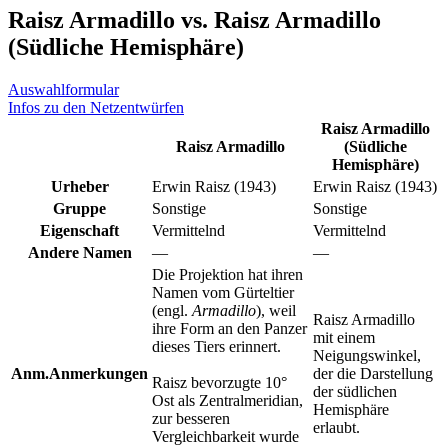
Raisz Armadillo vs. Raisz Armadillo
(Südliche Hemisphäre)
Auswahlformular
Infos zu den Netzentwürfen
Raisz Armadillo
Raisz Armadillo
(Südliche
Hemisphäre)
Urheber
Erwin Raisz (1943)
Erwin Raisz (1943)
Gruppe
Sonstige
Sonstige
Eigenschaft
Vermittelnd
Vermittelnd
Andere Namen
—
—
Die Projektion hat ihren
Namen vom Gürteltier
(engl.
Armadillo
), weil
Raisz Armadillo
ihre Form an den Panzer
mit einem
dieses Tiers erinnert.
Neigungswinkel,
Anm.
Anmerkungen
der die Darstellung
Raisz bevorzugte 10°
der südlichen
Ost als Zentralmeridian,
Hemisphäre
zur besseren
erlaubt.
Vergleichbarkeit wurde