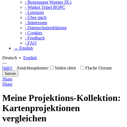
›
Benennung Wagner IX.i
›
Winkel Tripel BOPC
›
Lizenzen
›
Über mich
›
Impressum
›
Datenschutzerklärung
›
Cookies
›
Feedback
›
FAQ
→ English
Deutsch
•
English
—
[info]
Ansichtsoptionen:
Süden oben
Flache Ozeane
Setzen
Share
Share
Meine Projektions-Kollektion:
Kartenprojektionen
vergleichen