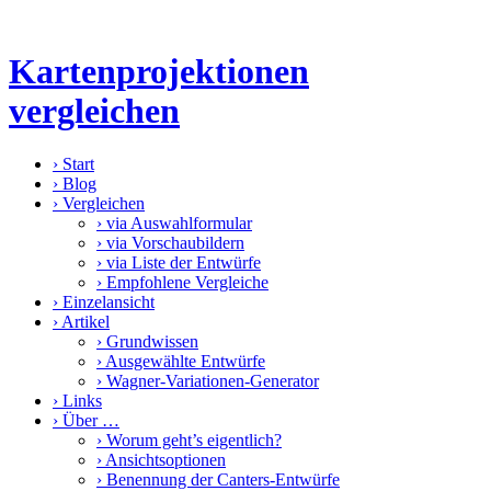
Kartenprojektionen
vergleichen
›
Start
›
Blog
›
Vergleichen
›
via Auswahlformular
›
via Vorschaubildern
›
via Liste der Entwürfe
›
Empfohlene Vergleiche
›
Einzelansicht
›
Artikel
›
Grundwissen
›
Ausgewählte Entwürfe
›
Wagner-Variationen-Generator
›
Links
›
Über …
›
Worum geht’s eigentlich?
›
Ansichtsoptionen
›
Benennung der Canters-Entwürfe