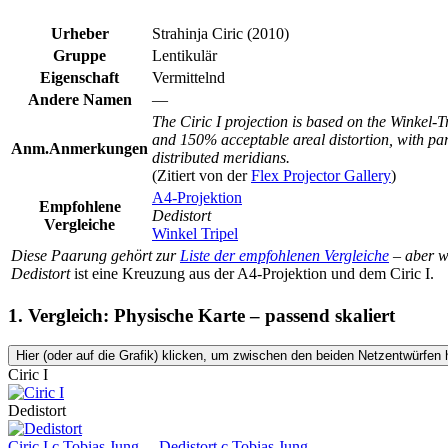
Urheber
Strahinja Ciric (2010)
Gruppe
Lentikulär
Eigenschaft
Vermittelnd
Andere Namen
—
The Ciric I projection is based on the Winkel-T
and 150% acceptable areal distortion, with para
Anm.
Anmerkungen
distributed meridians.
(Zitiert von der
Flex Projector Gallery
)
A4-Projektion
Empfohlene
Dedistort
Vergleiche
Winkel Tripel
Diese Paarung gehört zur
Liste der empfohlenen Vergleiche
– aber 
Dedistort
ist eine Kreuzung aus der A4-Projektion und dem Ciric I.
1. Vergleich: Physische Karte – passend skaliert
Hier (oder auf die Grafik) klicken, um zwischen den beiden Netzentwürfen 
Ciric I
Dedistort
Ciric I
c
Tobias Jung
Dedistort
c
Tobias Jung