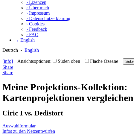
›
Lizenzen
›
Über mich
›
Impressum
›
Datenschutzerklärung
›
Cookies
›
Feedback
›
FAQ
→ English
Deutsch
•
English
—
[info]
Ansichtsoptionen:
Süden oben
Flache Ozeane
Setz
Share
Share
Meine Projektions-Kollektion:
Kartenprojektionen vergleichen
Ciric I vs. Dedistort
Auswahlformular
Infos zu den Netzentwürfen