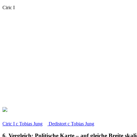
Ciric I
Ciric I
c
Tobias Jung
Dedistort
c
Tobias Jung
6. Vergleich: Politische Karte – auf gleiche Breite skali