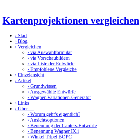
Kartenprojektionen vergleichen
›
Start
›
Blog
›
Vergleichen
›
via Auswahlformular
›
via Vorschaubildern
›
via Liste der Entwürfe
›
Empfohlene Vergleiche
›
Einzelansicht
›
Artikel
›
Grundwissen
›
Ausgewählte Entwürfe
›
Wagner-Variationen-Generator
›
Links
›
Über …
›
Worum geht’s eigentlich?
›
Ansichtsoptionen
›
Benennung der Canters-Entwürfe
›
Benennung Wagner IX.i
›
Winkel Tripel BOPC