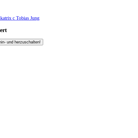
ikatrix
c
Tobias Jung
ert
hin- und herzuschalten!