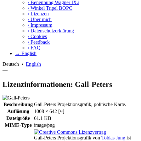
›
Benennung Wagner IX.i
›
Winkel Tripel BOPC
›
Lizenzen
›
Über mich
›
Impressum
›
Datenschutzerklärung
›
Cookies
›
Feedback
›
FAQ
→ English
Deutsch
•
English
—
Lizenzinformationen: Gall-Peters
Beschreibung
Gall-Peters Projektionsgrafik, politische Karte.
Auflösung
1008 × 642 [≈]
Dateigröße
61.1 KB
MIME-Type
image/png
Gall-Peters Projektionsgrafik
von
Tobias Jung
ist