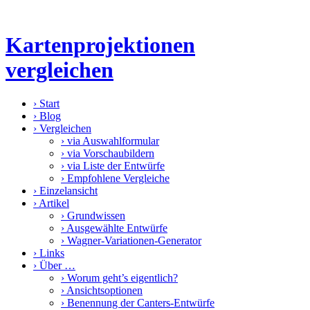
Kartenprojektionen
vergleichen
›
Start
›
Blog
›
Vergleichen
›
via Auswahlformular
›
via Vorschaubildern
›
via Liste der Entwürfe
›
Empfohlene Vergleiche
›
Einzelansicht
›
Artikel
›
Grundwissen
›
Ausgewählte Entwürfe
›
Wagner-Variationen-Generator
›
Links
›
Über …
›
Worum geht’s eigentlich?
›
Ansichtsoptionen
›
Benennung der Canters-Entwürfe