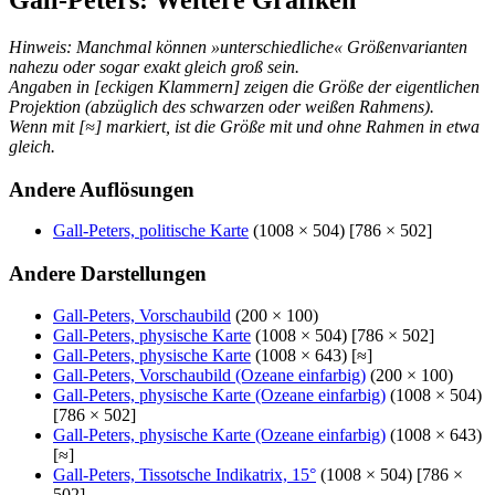
Hinweis: Manchmal können »unterschiedliche« Größenvarianten
nahezu oder sogar exakt gleich groß sein.
Angaben in [eckigen Klammern] zeigen die Größe der eigentlichen
Projektion (abzüglich des schwarzen oder weißen Rahmens).
Wenn mit [≈] markiert, ist die Größe mit und ohne Rahmen in etwa
gleich.
Andere Auflösungen
Gall-Peters, politische Karte
(1008 × 504) [786 × 502]
Andere Darstellungen
Gall-Peters, Vorschaubild
(200 × 100)
Gall-Peters, physische Karte
(1008 × 504) [786 × 502]
Gall-Peters, physische Karte
(1008 × 643) [≈]
Gall-Peters, Vorschaubild (Ozeane einfarbig)
(200 × 100)
Gall-Peters, physische Karte (Ozeane einfarbig)
(1008 × 504)
[786 × 502]
Gall-Peters, physische Karte (Ozeane einfarbig)
(1008 × 643)
[≈]
Gall-Peters, Tissotsche Indikatrix, 15°
(1008 × 504) [786 ×
502]