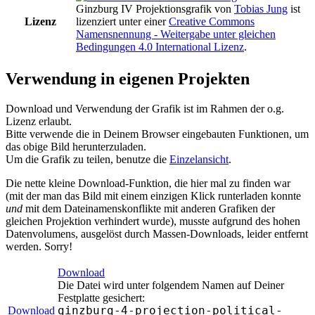
Ginzburg IV Projektionsgrafik
von
Tobias Jung
ist
Lizenz
lizenziert unter einer
Creative Commons
Namensnennung - Weitergabe unter gleichen
Bedingungen 4.0 International Lizenz
.
Verwendung in eigenen Projekten
Download und Verwendung der Grafik ist im Rahmen der o.g.
Lizenz erlaubt.
Bitte verwende die in Deinem Browser eingebauten Funktionen, um
das obige Bild herunterzuladen.
Um die Grafik zu teilen, benutze die
Einzelansicht
.
Die nette kleine Download-Funktion, die hier mal zu finden war
(mit der man das Bild mit einem einzigen Klick runterladen konnte
und
mit dem Dateinamenskonflikte mit anderen Grafiken der
gleichen Projektion verhindert wurde), musste aufgrund des hohen
Datenvolumens, ausgelöst durch Massen-Downloads, leider entfernt
werden. Sorry!
Download
Die Datei wird unter folgendem Namen auf Deiner
Festplatte gesichert:
ginzburg-4-projection-political-
Download