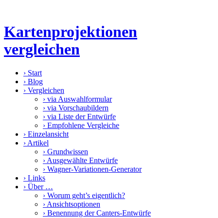
Kartenprojektionen
vergleichen
›
Start
›
Blog
›
Vergleichen
›
via Auswahlformular
›
via Vorschaubildern
›
via Liste der Entwürfe
›
Empfohlene Vergleiche
›
Einzelansicht
›
Artikel
›
Grundwissen
›
Ausgewählte Entwürfe
›
Wagner-Variationen-Generator
›
Links
›
Über …
›
Worum geht’s eigentlich?
›
Ansichtsoptionen
›
Benennung der Canters-Entwürfe