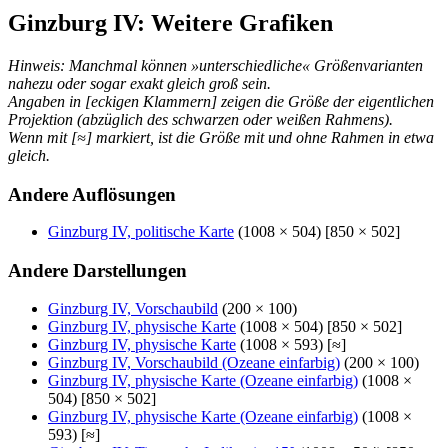
Ginzburg IV: Weitere Grafiken
Hinweis: Manchmal können »unterschiedliche« Größenvarianten
nahezu oder sogar exakt gleich groß sein.
Angaben in [eckigen Klammern] zeigen die Größe der eigentlichen
Projektion (abzüglich des schwarzen oder weißen Rahmens).
Wenn mit [≈] markiert, ist die Größe mit und ohne Rahmen in etwa
gleich.
Andere Auflösungen
Ginzburg IV, politische Karte
(1008 × 504) [850 × 502]
Andere Darstellungen
Ginzburg IV, Vorschaubild
(200 × 100)
Ginzburg IV, physische Karte
(1008 × 504) [850 × 502]
Ginzburg IV, physische Karte
(1008 × 593) [≈]
Ginzburg IV, Vorschaubild (Ozeane einfarbig)
(200 × 100)
Ginzburg IV, physische Karte (Ozeane einfarbig)
(1008 ×
504) [850 × 502]
Ginzburg IV, physische Karte (Ozeane einfarbig)
(1008 ×
593) [≈]