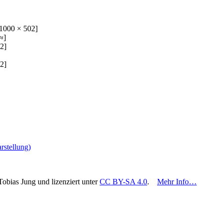
1000 × 502]
≈]
2]
2]
rstellung)
Tobias Jung und lizenziert unter
CC BY-SA 4.0
.
Mehr Info…