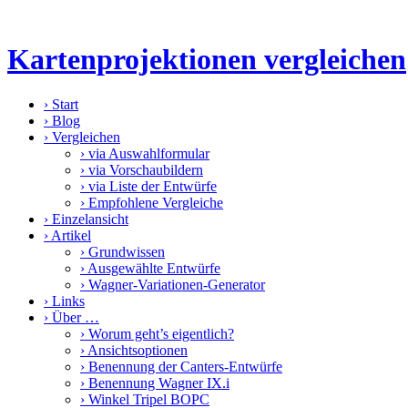
Kartenprojektionen vergleichen
›
Start
›
Blog
›
Vergleichen
›
via Auswahlformular
›
via Vorschaubildern
›
via Liste der Entwürfe
›
Empfohlene Vergleiche
›
Einzelansicht
›
Artikel
›
Grundwissen
›
Ausgewählte Entwürfe
›
Wagner-Variationen-Generator
›
Links
›
Über …
›
Worum geht’s eigentlich?
›
Ansichtsoptionen
›
Benennung der Canters-Entwürfe
›
Benennung Wagner IX.i
›
Winkel Tripel BOPC