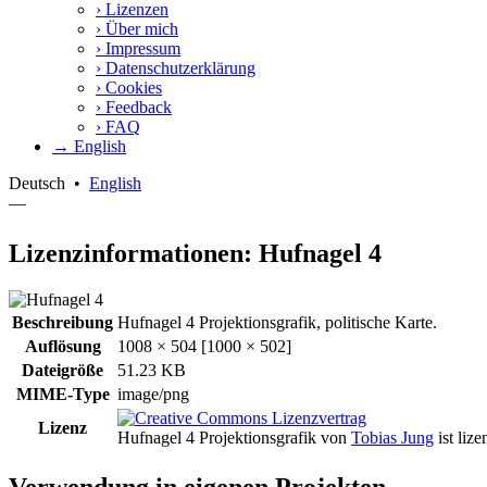
›
Lizenzen
›
Über mich
›
Impressum
›
Datenschutzerklärung
›
Cookies
›
Feedback
›
FAQ
→ English
Deutsch
•
English
—
Lizenzinformationen: Hufnagel 4
Beschreibung
Hufnagel 4 Projektionsgrafik, politische Karte.
Auflösung
1008 × 504 [1000 × 502]
Dateigröße
51.23 KB
MIME-Type
image/png
Lizenz
Hufnagel 4 Projektionsgrafik
von
Tobias Jung
ist lize
Verwendung in eigenen Projekten