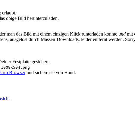
erlaubt.
as obige Bild herunterzuladen.
 der man das Bild mit einem einzigen Klick runterladen konnte
und
mit 
ens, ausgelöst durch Massen-Downloads, leider entfernt werden. Sorr
iner Festplatte gesichert:
-1008x504.png
ik im Browser
und sichere sie von Hand.
sicht
.