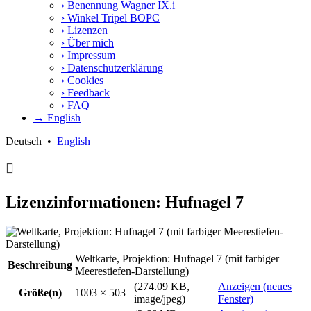
›
Benennung Wagner IX.i
›
Winkel Tripel BOPC
›
Lizenzen
›
Über mich
›
Impressum
›
Datenschutzerklärung
›
Cookies
›
Feedback
›
FAQ
→ English
Deutsch
•
English
—
Lizenzinformationen: Hufnagel 7
Weltkarte, Projektion: Hufnagel 7 (mit farbiger
Beschreibung
Meerestiefen-Darstellung)
(274.09 KB,
Anzeigen (neues
Größe(n)
1003 × 503
image/jpeg)
Fenster)