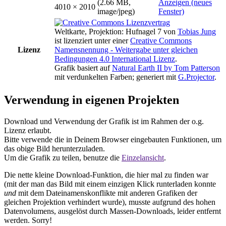
(2.66 MB,
Anzeigen (neues
4010 × 2010
image/jpeg)
Fenster)
Weltkarte, Projektion: Hufnagel 7
von
Tobias Jung
ist lizenziert unter einer
Creative Commons
Lizenz
Namensnennung - Weitergabe unter gleichen
Bedingungen 4.0 International Lizenz
.
Grafik basiert auf
Natural Earth II by Tom Patterson
mit verdunkelten Farben; generiert mit
G.Projector
.
Verwendung in eigenen Projekten
Download und Verwendung der Grafik ist im Rahmen der o.g.
Lizenz erlaubt.
Bitte verwende die in Deinem Browser eingebauten Funktionen, um
das obige Bild herunterzuladen.
Um die Grafik zu teilen, benutze die
Einzelansicht
.
Die nette kleine Download-Funktion, die hier mal zu finden war
(mit der man das Bild mit einem einzigen Klick runterladen konnte
und
mit dem Dateinamenskonflikte mit anderen Grafiken der
gleichen Projektion verhindert wurde), musste aufgrund des hohen
Datenvolumens, ausgelöst durch Massen-Downloads, leider entfernt
werden. Sorry!