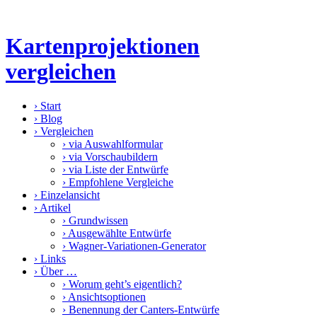
Kartenprojektionen
vergleichen
›
Start
›
Blog
›
Vergleichen
›
via Auswahlformular
›
via Vorschaubildern
›
via Liste der Entwürfe
›
Empfohlene Vergleiche
›
Einzelansicht
›
Artikel
›
Grundwissen
›
Ausgewählte Entwürfe
›
Wagner-Variationen-Generator
›
Links
›
Über …
›
Worum geht’s eigentlich?
›
Ansichtsoptionen
›
Benennung der Canters-Entwürfe