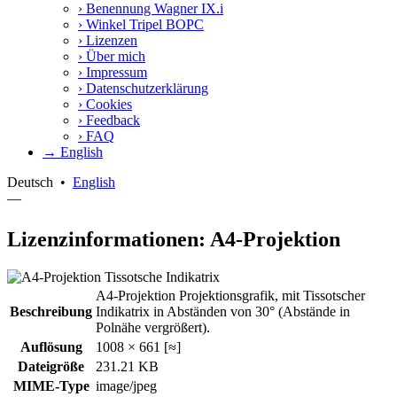
›
Benennung Wagner IX.i
›
Winkel Tripel BOPC
›
Lizenzen
›
Über mich
›
Impressum
›
Datenschutzerklärung
›
Cookies
›
Feedback
›
FAQ
→ English
Deutsch
•
English
—
Lizenzinformationen: A4-Projektion
A4-Projektion Projektionsgrafik, mit Tissotscher
Beschreibung
Indikatrix in Abständen von 30° (Abstände in
Polnähe vergrößert).
Auflösung
1008 × 661 [≈]
Dateigröße
231.21 KB
MIME-Type
image/jpeg