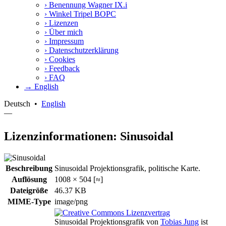
›
Benennung Wagner IX.i
›
Winkel Tripel BOPC
›
Lizenzen
›
Über mich
›
Impressum
›
Datenschutzerklärung
›
Cookies
›
Feedback
›
FAQ
→ English
Deutsch
•
English
—
Lizenzinformationen: Sinusoidal
Beschreibung
Sinusoidal Projektionsgrafik, politische Karte.
Auflösung
1008 × 504 [≈]
Dateigröße
46.37 KB
MIME-Type
image/png
Sinusoidal Projektionsgrafik
von
Tobias Jung
ist