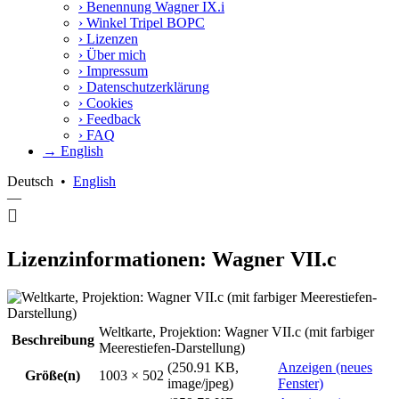
›
Benennung Wagner IX.i
›
Winkel Tripel BOPC
›
Lizenzen
›
Über mich
›
Impressum
›
Datenschutzerklärung
›
Cookies
›
Feedback
›
FAQ
→ English
Deutsch
•
English
—
Lizenzinformationen: Wagner VII.c
Weltkarte, Projektion: Wagner VII.c (mit farbiger
Beschreibung
Meerestiefen-Darstellung)
(250.91 KB,
Anzeigen (neues
Größe(n)
1003 × 502
image/jpeg)
Fenster)