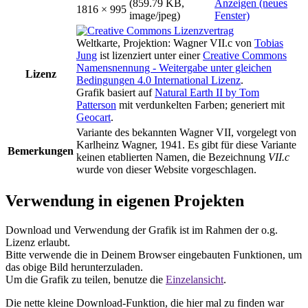
(859.79 KB,
Anzeigen (neues
1816 × 995
image/jpeg)
Fenster)
Weltkarte, Projektion: Wagner VII.c
von
Tobias
Jung
ist lizenziert unter einer
Creative Commons
Namensnennung - Weitergabe unter gleichen
Lizenz
Bedingungen 4.0 International Lizenz
.
Grafik basiert auf
Natural Earth II by Tom
Patterson
mit verdunkelten Farben; generiert mit
Geocart
.
Variante des bekannten Wagner VII, vorgelegt von
Karlheinz Wagner, 1941. Es gibt für diese Variante
Bemerkungen
keinen etablierten Namen, die Bezeichnung
VII.c
wurde von dieser Website vorgeschlagen.
Verwendung in eigenen Projekten
Download und Verwendung der Grafik ist im Rahmen der o.g.
Lizenz erlaubt.
Bitte verwende die in Deinem Browser eingebauten Funktionen, um
das obige Bild herunterzuladen.
Um die Grafik zu teilen, benutze die
Einzelansicht
.
Die nette kleine Download-Funktion, die hier mal zu finden war