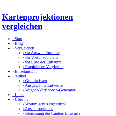
Kartenprojektionen
vergleichen
›
Start
›
Blog
›
Vergleichen
›
via Auswahlformular
›
via Vorschaubildern
›
via Liste der Entwürfe
›
Empfohlene Vergleiche
›
Einzelansicht
›
Artikel
›
Grundwissen
›
Ausgewählte Entwürfe
›
Wagner-Variationen-Generator
›
Links
›
Über …
›
Worum geht’s eigentlich?
›
Ansichtsoptionen
›
Benennung der Canters-Entwürfe