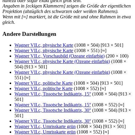
nahezu oder sogar exakt gleich groß sein.
Angaben in [eckigen Klammern] zeigen die Größe der eigentlichen
Projektion (abzüglich des schwarzen oder weißen Rahmens).
Wenn mit [≈] markiert, ist die Größe mit und ohne Rahmen in etwa
gleich.
Andere Darstellungen
Wagner VII.c, physische Karte
(1008 × 504) [913 × 501]
Wagner VII.c, physische Karte
(1008 × 551) [≈]
Wagner VII.c, Vorschaubild (Ozeane einfarbig)
(200 × 100)
Wagner VII.c, physische Karte (Ozeane einfarbig)
(1008 ×
504) [913 × 501]
Wagner VII.c, physische Karte (Ozeane einfarbig)
(1008 ×
551) [≈]
Wagner VII.c, politische Karte
(1008 × 504) [913 × 501]
Wagner VII.c, politische Karte
(1008 × 552) [≈]
Wagner VII.c, Tissotsche Indikatrix, 15°
(1008 × 504) [913 ×
501]
Wagner VII.c, Tissotsche Indikatrix, 15°
(1008 × 552) [≈]
Wagner VII.c, Tissotsche Indikatrix, 30°
(1008 × 504) [913 ×
501]
Wagner VII.c, Tissotsche Indikatrix, 30°
(1008 × 552) [≈]
Wagner VII.c, Umrisskarte grün
(1008 × 504) [913 × 501]
Wagner VII.c, Umrisskarte grün
(1008 × 552) [≈]