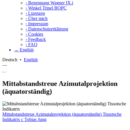
›
Benennung Wagner IX.i
›
Winkel Tripel BOPC
›
Lizenzen
›
Über mich
›
Impressum
›
Datenschutzerklärung
›
Cookies
›
Feedback
›
FAQ
→ English
Deutsch
•
English
—
Mittabstandstreue Azimutalprojektion
(äquatorständig)
Mittabstandstreue Azimutalprojektion (äquatorständig) Tissotsche
Indikatrix
c
Tobias Jung