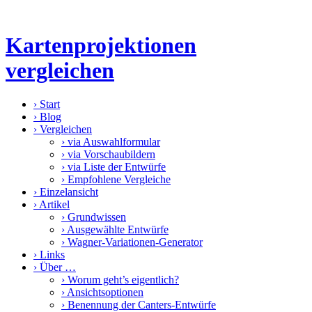
Kartenprojektionen
vergleichen
›
Start
›
Blog
›
Vergleichen
›
via Auswahlformular
›
via Vorschaubildern
›
via Liste der Entwürfe
›
Empfohlene Vergleiche
›
Einzelansicht
›
Artikel
›
Grundwissen
›
Ausgewählte Entwürfe
›
Wagner-Variationen-Generator
›
Links
›
Über …
›
Worum geht’s eigentlich?
›
Ansichtsoptionen
›
Benennung der Canters-Entwürfe