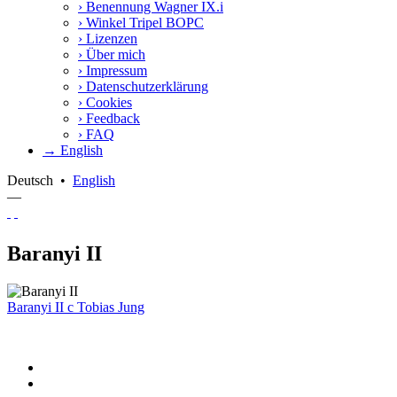
›
Benennung Wagner IX.i
›
Winkel Tripel BOPC
›
Lizenzen
›
Über mich
›
Impressum
›
Datenschutzerklärung
›
Cookies
›
Feedback
›
FAQ
→ English
Deutsch
•
English
—
Baranyi II
Baranyi II
c
Tobias Jung