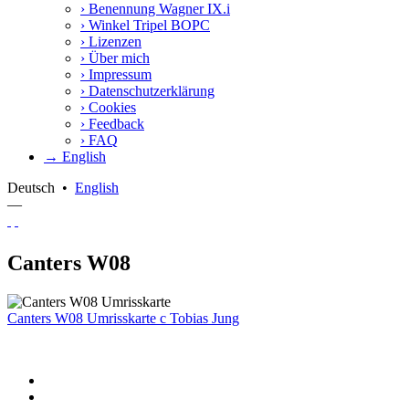
›
Benennung Wagner IX.i
›
Winkel Tripel BOPC
›
Lizenzen
›
Über mich
›
Impressum
›
Datenschutzerklärung
›
Cookies
›
Feedback
›
FAQ
→ English
Deutsch
•
English
—
Canters W08
Canters W08 Umrisskarte
c
Tobias Jung