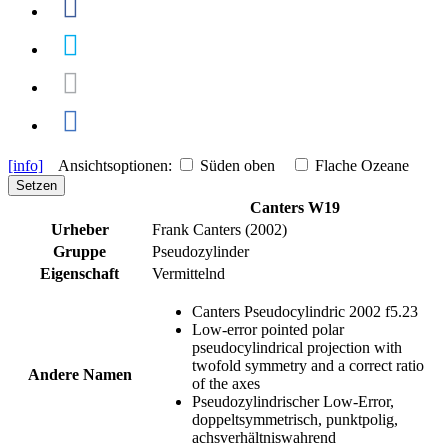
[info]
Ansichtsoptionen:
Süden oben
Flache Ozeane
Setzen
Canters W19
Urheber
Frank Canters (2002)
Gruppe
Pseudozylinder
Eigenschaft
Vermittelnd
Canters Pseudocylindric 2002 f5.23
Low-error pointed polar
pseudocylindrical projection with
twofold symmetry and a correct ratio
Andere Namen
of the axes
Pseudozylindrischer Low-Error,
doppeltsymmetrisch, punktpolig,
achsverhältniswahrend