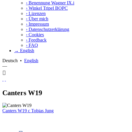
›
Benennung Wagner IX.i
›
Winkel Tripel BOPC
›
Lizenzen
›
Über mich
›
Impressum
›
Datenschutzerklärung
›
Cookies
›
Feedback
›
FAQ
→ English
Deutsch
•
English
—
Canters W19
Canters W19
c
Tobias Jung