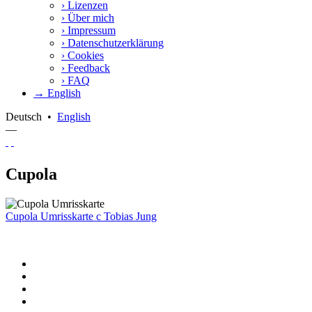
›
Lizenzen
›
Über mich
›
Impressum
›
Datenschutzerklärung
›
Cookies
›
Feedback
›
FAQ
→ English
Deutsch
•
English
—
Cupola
Cupola Umrisskarte
c
Tobias Jung