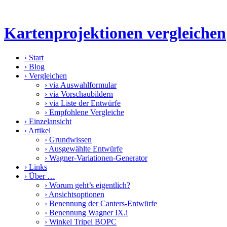
Kartenprojektionen vergleichen
›
Start
›
Blog
›
Vergleichen
›
via Auswahlformular
›
via Vorschaubildern
›
via Liste der Entwürfe
›
Empfohlene Vergleiche
›
Einzelansicht
›
Artikel
›
Grundwissen
›
Ausgewählte Entwürfe
›
Wagner-Variationen-Generator
›
Links
›
Über …
›
Worum geht’s eigentlich?
›
Ansichtsoptionen
›
Benennung der Canters-Entwürfe
›
Benennung Wagner IX.i
›
Winkel Tripel BOPC