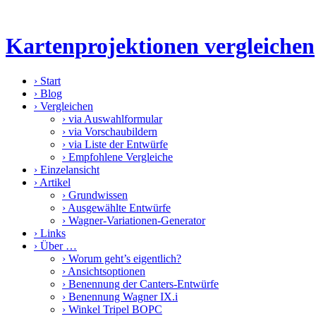
Kartenprojektionen vergleichen
›
Start
›
Blog
›
Vergleichen
›
via Auswahlformular
›
via Vorschaubildern
›
via Liste der Entwürfe
›
Empfohlene Vergleiche
›
Einzelansicht
›
Artikel
›
Grundwissen
›
Ausgewählte Entwürfe
›
Wagner-Variationen-Generator
›
Links
›
Über …
›
Worum geht’s eigentlich?
›
Ansichtsoptionen
›
Benennung der Canters-Entwürfe
›
Benennung Wagner IX.i
›
Winkel Tripel BOPC