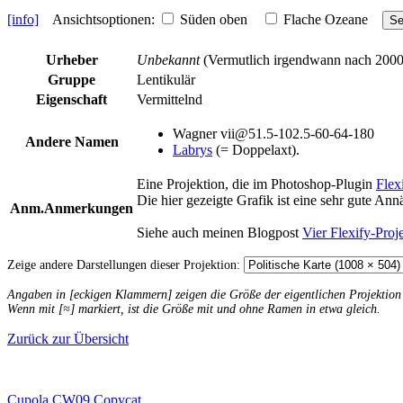
[info]
Ansichtsoptionen:
Süden oben
Flache Ozeane
Se
Urheber
Unbekannt
(Vermutlich irgendwann nach 2000
Gruppe
Lentikulär
Eigenschaft
Vermittelnd
Wagner vii@51.5-102.5-60-64-180
Andere Namen
Labrys
(= Doppelaxt).
Eine Projektion, die im Photoshop-Plugin
Flex
Die hier gezeigte Grafik ist eine sehr gute An
Anm.
Anmerkungen
Siehe auch meinen Blogpost
Vier Flexify-Pro
Zeige andere Darstellungen dieser Projektion:
Angaben in [eckigen Klammern] zeigen die Größe der eigentlichen Projektio
Wenn mit [≈] markiert, ist die Größe mit und ohne Ramen in etwa gleich.
Zurück zur Übersicht
Cupola
CW09 Copycat