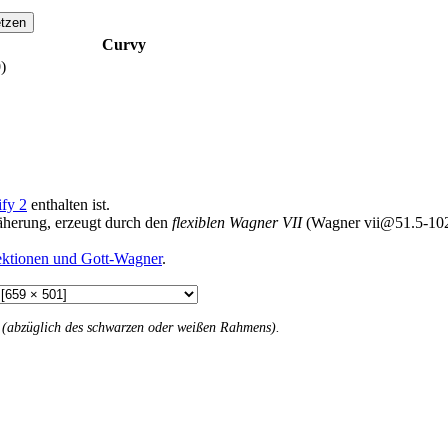
tzen
Curvy
)
ify 2
enthalten ist.
näherung, erzeugt durch den
flexiblen Wagner VII
(Wagner vii@51.5-102
jektionen und Gott-Wagner
.
n (abzüglich des schwarzen oder weißen Rahmens).