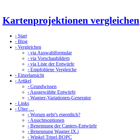
Kartenprojektionen vergleichen
›
Start
›
Blog
›
Vergleichen
›
via Auswahlformular
›
via Vorschaubildern
›
via Liste der Entwürfe
›
Empfohlene Vergleiche
›
Einzelansicht
›
Artikel
›
Grundwissen
›
Ausgewählte Entwürfe
›
Wagner-Variationen-Generator
›
Links
›
Über …
›
Worum geht’s eigentlich?
›
Ansichtsoptionen
›
Benennung der Canters-Entwürfe
›
Benennung Wagner IX.i
›
Winkel Tripel BOPC