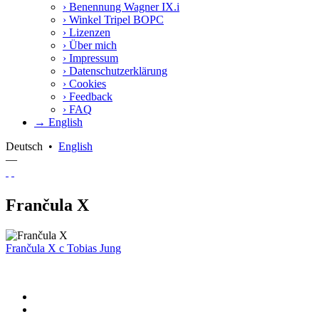
›
Benennung Wagner IX.i
›
Winkel Tripel BOPC
›
Lizenzen
›
Über mich
›
Impressum
›
Datenschutzerklärung
›
Cookies
›
Feedback
›
FAQ
→ English
Deutsch
•
English
—
Frančula X
Frančula X
c
Tobias Jung