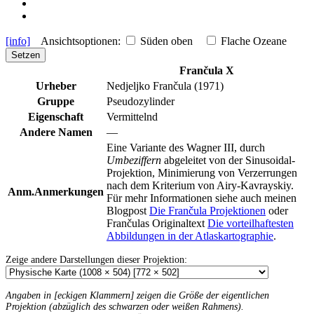
[info]
Ansichtsoptionen:
Süden oben
Flache Ozeane
Setzen
Frančula X
Urheber
Nedjeljko Frančula (1971)
Gruppe
Pseudozylinder
Eigenschaft
Vermittelnd
Andere Namen
—
Eine Variante des Wagner III, durch
Umbeziffern
abgeleitet von der Sinusoidal-
Projektion, Minimierung von Verzerrungen
nach dem Kriterium von Airy-Kavrayskiy.
Anm.
Anmerkungen
Für mehr Informationen siehe auch meinen
Blogpost
Die Frančula Projektionen
oder
Frančulas Originaltext
Die vorteilhaftesten
Abbildungen in der Atlaskartographie
.
Zeige andere Darstellungen dieser Projektion:
Angaben in [eckigen Klammern] zeigen die Größe der eigentlichen
Projektion (abzüglich des schwarzen oder weißen Rahmens).