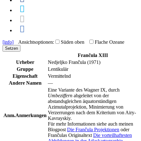
[info]
Ansichtsoptionen:
Süden oben
Flache Ozeane
Setzen
Frančula XIII
Urheber
Nedjeljko Frančula (1971)
Gruppe
Lentikulär
Eigenschaft
Vermittelnd
Andere Namen
—
Eine Variante des Wagner IX, durch
Umbeziffern
abgeleitet von der
abstandsgleichen äquatorständigen
Azimutalprojektion, Minimierung von
Verzerrungen nach dem Kriterium von Airy-
Anm.
Anmerkungen
Kavrayskiy.
Für mehr Informationen siehe auch meinen
Blogpost
Die Frančula Projektionen
oder
Frančulas Originaltext
Die vorteilhaftesten
Abbildungen in der Atlaskartographie
.