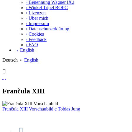
›
Benennung Wagner IX.i
›
Winkel Tripel BOPC
›
Lizenzen
›
Über mich
›
Impressum
›
Datenschutzerklärung
›
Cookies
›
Feedback
›
FAQ
→ English
Deutsch
•
English
—
Frančula XIII
Frančula XIII Vorschaubild
c
Tobias Jung