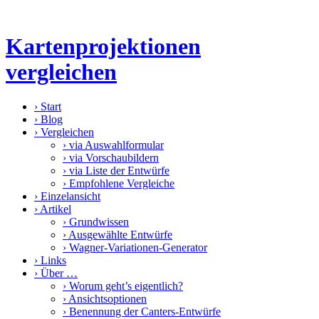
Kartenprojektionen
vergleichen
›
Start
›
Blog
›
Vergleichen
›
via Auswahlformular
›
via Vorschaubildern
›
via Liste der Entwürfe
›
Empfohlene Vergleiche
›
Einzelansicht
›
Artikel
›
Grundwissen
›
Ausgewählte Entwürfe
›
Wagner-Variationen-Generator
›
Links
›
Über …
›
Worum geht’s eigentlich?
›
Ansichtsoptionen
›
Benennung der Canters-Entwürfe