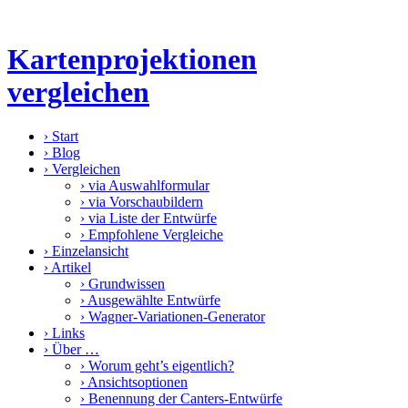
Kartenprojektionen
vergleichen
›
Start
›
Blog
›
Vergleichen
›
via Auswahlformular
›
via Vorschaubildern
›
via Liste der Entwürfe
›
Empfohlene Vergleiche
›
Einzelansicht
›
Artikel
›
Grundwissen
›
Ausgewählte Entwürfe
›
Wagner-Variationen-Generator
›
Links
›
Über …
›
Worum geht’s eigentlich?
›
Ansichtsoptionen
›
Benennung der Canters-Entwürfe