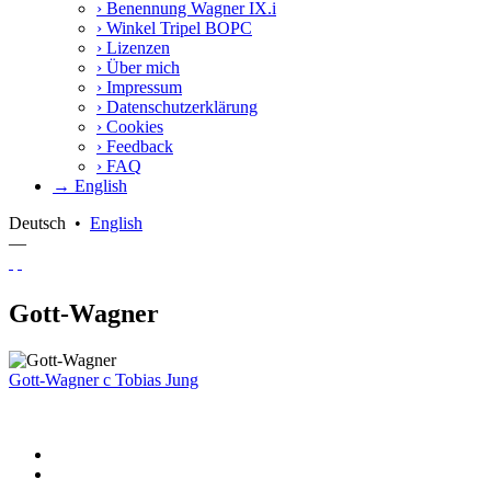
›
Benennung Wagner IX.i
›
Winkel Tripel BOPC
›
Lizenzen
›
Über mich
›
Impressum
›
Datenschutzerklärung
›
Cookies
›
Feedback
›
FAQ
→ English
Deutsch
•
English
—
Gott-Wagner
Gott-Wagner
c
Tobias Jung