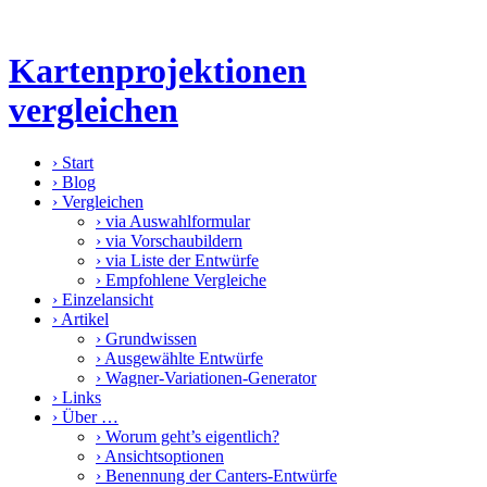
Kartenprojektionen
vergleichen
›
Start
›
Blog
›
Vergleichen
›
via Auswahlformular
›
via Vorschaubildern
›
via Liste der Entwürfe
›
Empfohlene Vergleiche
›
Einzelansicht
›
Artikel
›
Grundwissen
›
Ausgewählte Entwürfe
›
Wagner-Variationen-Generator
›
Links
›
Über …
›
Worum geht’s eigentlich?
›
Ansichtsoptionen
›
Benennung der Canters-Entwürfe