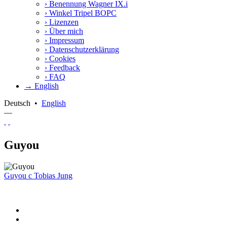
›
Benennung Wagner IX.i
›
Winkel Tripel BOPC
›
Lizenzen
›
Über mich
›
Impressum
›
Datenschutzerklärung
›
Cookies
›
Feedback
›
FAQ
→ English
Deutsch
•
English
—
Guyou
Guyou
c
Tobias Jung