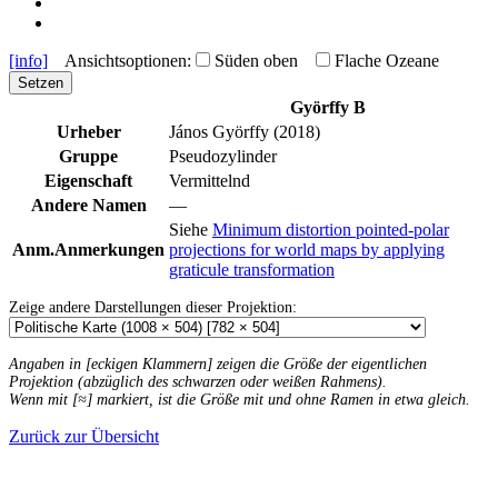
[info]
Ansichtsoptionen:
Süden oben
Flache Ozeane
Setzen
Györffy B
Urheber
János Györffy (2018)
Gruppe
Pseudozylinder
Eigenschaft
Vermittelnd
Andere Namen
—
Siehe
Minimum distortion pointed-polar
Anm.
Anmerkungen
projections for world maps by applying
graticule transformation
Zeige andere Darstellungen dieser Projektion:
Angaben in [eckigen Klammern] zeigen die Größe der eigentlichen
Projektion (abzüglich des schwarzen oder weißen Rahmens).
Wenn mit [≈] markiert, ist die Größe mit und ohne Ramen in etwa gleich.
Zurück zur Übersicht