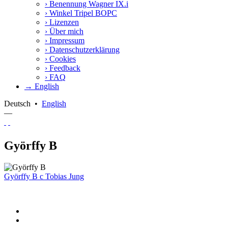
›
Benennung Wagner IX.i
›
Winkel Tripel BOPC
›
Lizenzen
›
Über mich
›
Impressum
›
Datenschutzerklärung
›
Cookies
›
Feedback
›
FAQ
→ English
Deutsch
•
English
—
Györffy B
Györffy B
c
Tobias Jung