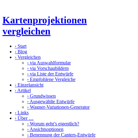
Kartenprojektionen
vergleichen
›
Start
›
Blog
›
Vergleichen
›
via Auswahlformular
›
via Vorschaubildern
›
via Liste der Entwürfe
›
Empfohlene Vergleiche
›
Einzelansicht
›
Artikel
›
Grundwissen
›
Ausgewählte Entwürfe
›
Wagner-Variationen-Generator
›
Links
›
Über …
›
Worum geht’s eigentlich?
›
Ansichtsoptionen
›
Benennung der Canters-Entwürfe