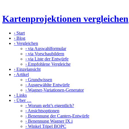
Kartenprojektionen vergleichen
›
Start
›
Blog
›
Vergleichen
›
via Auswahlformular
›
via Vorschaubildern
›
via Liste der Entwürfe
›
Empfohlene Vergleiche
›
Einzelansicht
›
Artikel
›
Grundwissen
›
Ausgewählte Entwürfe
›
Wagner-Variationen-Generator
›
Links
›
Über …
›
Worum geht’s eigentlich?
›
Ansichtsoptionen
›
Benennung der Canters-Entwürfe
›
Benennung Wagner IX.i
›
Winkel Tripel BOPC