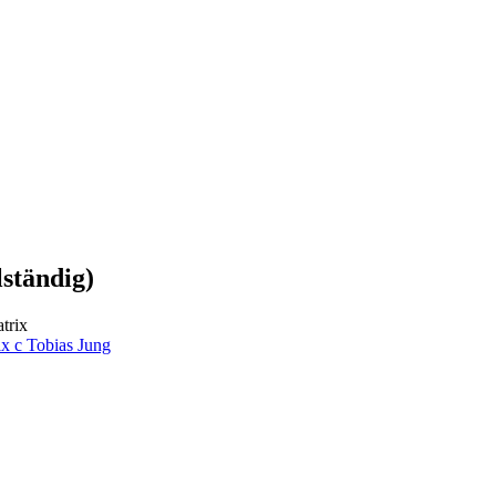
ständig)
rix
c
Tobias Jung