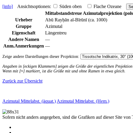
[info]
Ansichtsoptionen:
Süden oben
Flache Ozeane
Se
Mittabstandstreue Azimutalprojektion (pols
Urheber
Abū Rayḥān al-Bīrūnī (ca. 1000)
Gruppe
Azimutal
Eigenschaft
Längentreu
Andere Namen
—
Anm.
Anmerkungen
—
Zeige andere Darstellungen dieser Projektion:
Angaben in [eckigen Klammern] zeigen die Größe der eigentlichen Projektio
Wenn mit [≈] markiert, ist die Größe mit und ohne Ramen in etwa gleich.
Zurück zur Übersicht
Azimutal Mittelabst. (äquat.)
Azimutal Mittelabst. (Hem.)
Sofern nicht anders angegeben, sind die Grafiken auf dieser Site von 