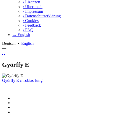
›
Lizenzen
›
Über mich
›
Impressum
›
Datenschutzerklärung
›
Cookies
›
Feedback
›
FAQ
→ English
Deutsch
•
English
—
Györffy E
Györffy E
c
Tobias Jung