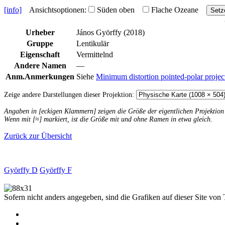
[info]
Ansichtsoptionen:
Süden oben
Flache Ozeane
Setz
Urheber
János Györffy (2018)
Gruppe
Lentikulär
Eigenschaft
Vermittelnd
Andere Namen
—
Anm.
Anmerkungen
Siehe
Minimum distortion pointed-polar projec
Zeige andere Darstellungen dieser Projektion:
Angaben in [eckigen Klammern] zeigen die Größe der eigentlichen Projektio
Wenn mit [≈] markiert, ist die Größe mit und ohne Ramen in etwa gleich.
Zurück zur Übersicht
Györffy D
Györffy F
Sofern nicht anders angegeben, sind die Grafiken auf dieser Site von 