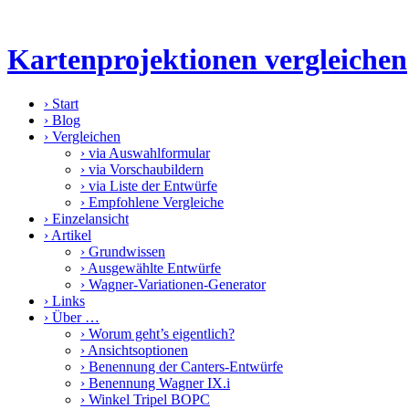
Kartenprojektionen vergleichen
›
Start
›
Blog
›
Vergleichen
›
via Auswahlformular
›
via Vorschaubildern
›
via Liste der Entwürfe
›
Empfohlene Vergleiche
›
Einzelansicht
›
Artikel
›
Grundwissen
›
Ausgewählte Entwürfe
›
Wagner-Variationen-Generator
›
Links
›
Über …
›
Worum geht’s eigentlich?
›
Ansichtsoptionen
›
Benennung der Canters-Entwürfe
›
Benennung Wagner IX.i
›
Winkel Tripel BOPC