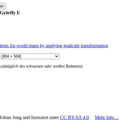
en
Györffy E
tions for world maps by applying graticule transformation
n (abzüglich des schwarzen oder weißen Rahmens).
Tobias Jung und lizenziert unter
CC BY-SA 4.0
.
Mehr Info…