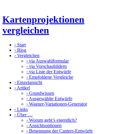
Kartenprojektionen
vergleichen
›
Start
›
Blog
›
Vergleichen
›
via Auswahlformular
›
via Vorschaubildern
›
via Liste der Entwürfe
›
Empfohlene Vergleiche
›
Einzelansicht
›
Artikel
›
Grundwissen
›
Ausgewählte Entwürfe
›
Wagner-Variationen-Generator
›
Links
›
Über …
›
Worum geht’s eigentlich?
›
Ansichtsoptionen
›
Benennung der Canters-Entwürfe