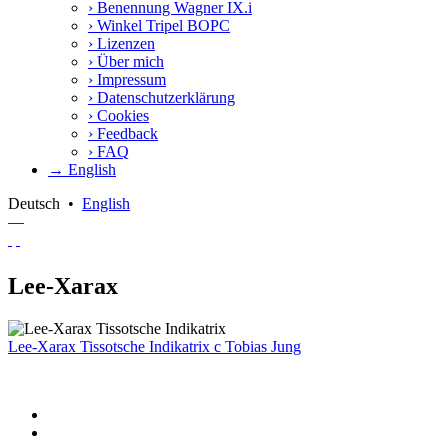
›
Benennung Wagner IX.i
›
Winkel Tripel BOPC
›
Lizenzen
›
Über mich
›
Impressum
›
Datenschutzerklärung
›
Cookies
›
Feedback
›
FAQ
→ English
Deutsch
•
English
—
Lee-Xarax
Lee-Xarax Tissotsche Indikatrix
c
Tobias Jung