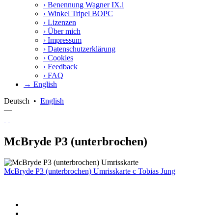
›
Benennung Wagner IX.i
›
Winkel Tripel BOPC
›
Lizenzen
›
Über mich
›
Impressum
›
Datenschutzerklärung
›
Cookies
›
Feedback
›
FAQ
→ English
Deutsch
•
English
—
McBryde P3 (unterbrochen)
McBryde P3 (unterbrochen) Umrisskarte
c
Tobias Jung