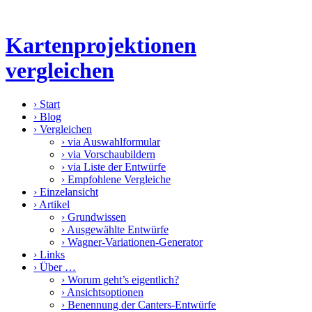
Kartenprojektionen
vergleichen
›
Start
›
Blog
›
Vergleichen
›
via Auswahlformular
›
via Vorschaubildern
›
via Liste der Entwürfe
›
Empfohlene Vergleiche
›
Einzelansicht
›
Artikel
›
Grundwissen
›
Ausgewählte Entwürfe
›
Wagner-Variationen-Generator
›
Links
›
Über …
›
Worum geht’s eigentlich?
›
Ansichtsoptionen
›
Benennung der Canters-Entwürfe