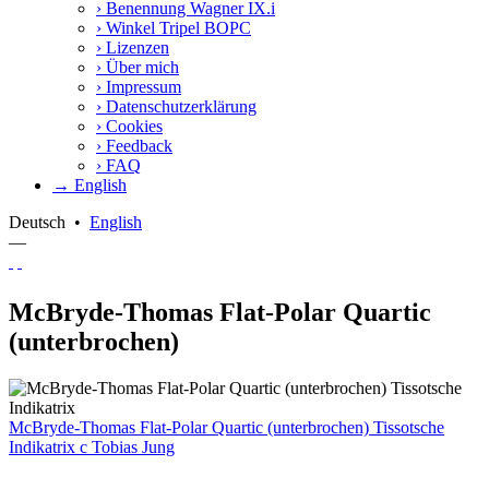
›
Benennung Wagner IX.i
›
Winkel Tripel BOPC
›
Lizenzen
›
Über mich
›
Impressum
›
Datenschutzerklärung
›
Cookies
›
Feedback
›
FAQ
→ English
Deutsch
•
English
—
McBryde-Thomas Flat-Polar Quartic
(unterbrochen)
McBryde-Thomas Flat-Polar Quartic (unterbrochen) Tissotsche
Indikatrix
c
Tobias Jung