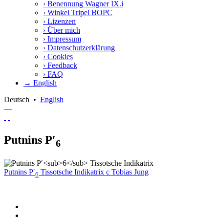
›
Benennung Wagner IX.i
›
Winkel Tripel BOPC
›
Lizenzen
›
Über mich
›
Impressum
›
Datenschutzerklärung
›
Cookies
›
Feedback
›
FAQ
→ English
Deutsch
•
English
—
Putnins P′
6
Putnins P′
Tissotsche Indikatrix
c
Tobias Jung
6