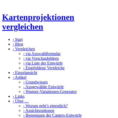
Kartenprojektionen
vergleichen
›
Start
›
Blog
›
Vergleichen
›
via Auswahlformular
›
via Vorschaubildern
›
via Liste der Entwürfe
›
Empfohlene Vergleiche
›
Einzelansicht
›
Artikel
›
Grundwissen
›
Ausgewählte Entwürfe
›
Wagner-Variationen-Generator
›
Links
›
Über …
›
Worum geht’s eigentlich?
›
Ansichtsoptionen
›
Benennung der Canters-Entwürfe