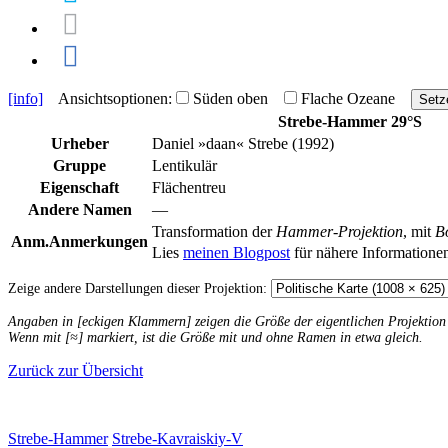
[info]
Ansichtsoptionen:
Süden oben
Flache Ozeane
Setz
Strebe-Hammer 29°S
Urheber
Daniel »daan« Strebe (1992)
Gruppe
Lentikulär
Eigenschaft
Flächentreu
Andere Namen
—
Transformation der
Hammer-Projektion
, mit
B
Anm.
Anmerkungen
Lies
meinen Blogpost
für nähere Informatione
Zeige andere Darstellungen dieser Projektion:
Angaben in [eckigen Klammern] zeigen die Größe der eigentlichen Projektio
Wenn mit [≈] markiert, ist die Größe mit und ohne Ramen in etwa gleich.
Zurück zur Übersicht
Strebe-Hammer
Strebe-Kavraiskiy-V