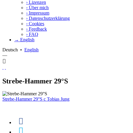
›
Lizenzen
›
Über mich
›
Impressum
›
Datenschutzerklärung
›
Cookies
›
Feedback
›
FAQ
→ English
Deutsch
•
English
—
Strebe-Hammer 29°S
Strebe-Hammer 29°S
c
Tobias Jung