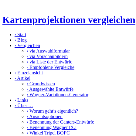
Kartenprojektionen vergleichen
›
Start
›
Blog
›
Vergleichen
›
via Auswahlformular
›
via Vorschaubildern
›
via Liste der Entwürfe
›
Empfohlene Vergleiche
›
Einzelansicht
›
Artikel
›
Grundwissen
›
Ausgewählte Entwürfe
›
Wagner-Variationen-Generator
›
Links
›
Über …
›
Worum geht’s eigentlich?
›
Ansichtsoptionen
›
Benennung der Canters-Entwürfe
›
Benennung Wagner IX.i
›
Winkel Tripel BOPC