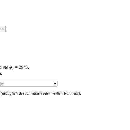
en
onne φ
= 29°S.
1
n.
n (abzüglich des schwarzen oder weißen Rahmens).