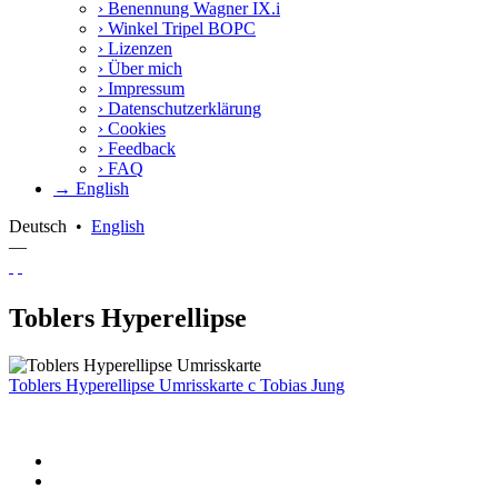
›
Benennung Wagner IX.i
›
Winkel Tripel BOPC
›
Lizenzen
›
Über mich
›
Impressum
›
Datenschutzerklärung
›
Cookies
›
Feedback
›
FAQ
→ English
Deutsch
•
English
—
Toblers Hyperellipse
Toblers Hyperellipse Umrisskarte
c
Tobias Jung