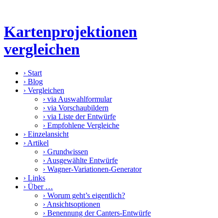
Kartenprojektionen
vergleichen
›
Start
›
Blog
›
Vergleichen
›
via Auswahlformular
›
via Vorschaubildern
›
via Liste der Entwürfe
›
Empfohlene Vergleiche
›
Einzelansicht
›
Artikel
›
Grundwissen
›
Ausgewählte Entwürfe
›
Wagner-Variationen-Generator
›
Links
›
Über …
›
Worum geht’s eigentlich?
›
Ansichtsoptionen
›
Benennung der Canters-Entwürfe