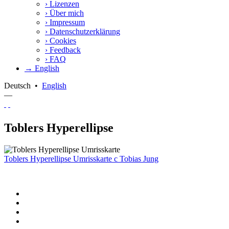
›
Lizenzen
›
Über mich
›
Impressum
›
Datenschutzerklärung
›
Cookies
›
Feedback
›
FAQ
→ English
Deutsch
•
English
—
Toblers Hyperellipse
Toblers Hyperellipse Umrisskarte
c
Tobias Jung