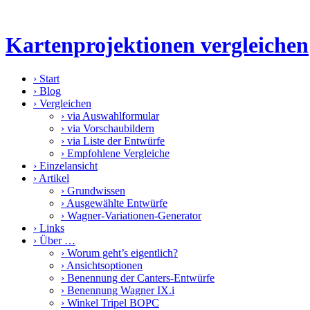
Kartenprojektionen vergleichen
›
Start
›
Blog
›
Vergleichen
›
via Auswahlformular
›
via Vorschaubildern
›
via Liste der Entwürfe
›
Empfohlene Vergleiche
›
Einzelansicht
›
Artikel
›
Grundwissen
›
Ausgewählte Entwürfe
›
Wagner-Variationen-Generator
›
Links
›
Über …
›
Worum geht’s eigentlich?
›
Ansichtsoptionen
›
Benennung der Canters-Entwürfe
›
Benennung Wagner IX.i
›
Winkel Tripel BOPC