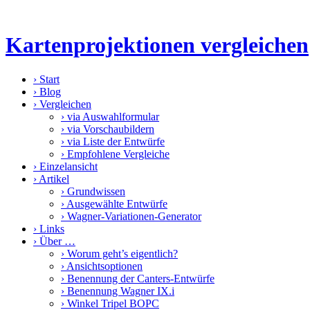
Kartenprojektionen vergleichen
›
Start
›
Blog
›
Vergleichen
›
via Auswahlformular
›
via Vorschaubildern
›
via Liste der Entwürfe
›
Empfohlene Vergleiche
›
Einzelansicht
›
Artikel
›
Grundwissen
›
Ausgewählte Entwürfe
›
Wagner-Variationen-Generator
›
Links
›
Über …
›
Worum geht’s eigentlich?
›
Ansichtsoptionen
›
Benennung der Canters-Entwürfe
›
Benennung Wagner IX.i
›
Winkel Tripel BOPC