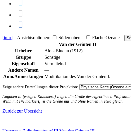
[info]
Ansichtsoptionen:
Süden oben
Flache Ozeane
Se
Van der Grinten II
Urheber
Alois Bludau (1912)
Gruppe
Sonstige
Eigenschaft
Vermittelnd
Andere Namen
—
Anm.
Anmerkungen
Modifikation des Van der Grinten I.
Zeige andere Darstellungen dieser Projektion:
Angaben in [eckigen Klammern] zeigen die Größe der eigentlichen Projektio
Wenn mit [≈] markiert, ist die Größe mit und ohne Ramen in etwa gleich.
Zurück zur Übersicht
Urmayevs Zylinderentwurf III
Van der Grinten III