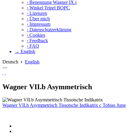
›
Benennung Wagner IX.i
›
Winkel Tripel BOPC
›
Lizenzen
›
Über mich
›
Impressum
›
Datenschutzerklärung
›
Cookies
›
Feedback
›
FAQ
→ English
Deutsch
•
English
—
Wagner VII.b Asymmetrisch
Wagner VII.b Asymmetrisch Tissotsche Indikatrix
c
Tobias Jung