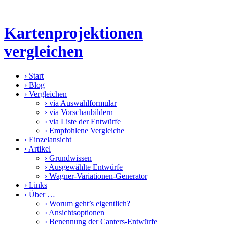
Kartenprojektionen
vergleichen
›
Start
›
Blog
›
Vergleichen
›
via Auswahlformular
›
via Vorschaubildern
›
via Liste der Entwürfe
›
Empfohlene Vergleiche
›
Einzelansicht
›
Artikel
›
Grundwissen
›
Ausgewählte Entwürfe
›
Wagner-Variationen-Generator
›
Links
›
Über …
›
Worum geht’s eigentlich?
›
Ansichtsoptionen
›
Benennung der Canters-Entwürfe