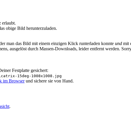
erlaubt.
as obige Bild herunterzuladen.
 der man das Bild mit einem einzigen Klick runterladen konnte
und
mit 
ens, ausgelöst durch Massen-Downloads, leider entfernt werden. Sorr
iner Festplatte gesichert:
icatrix-15deg-1008x1008.jpg
ik im Browser
und sichere sie von Hand.
sicht
.