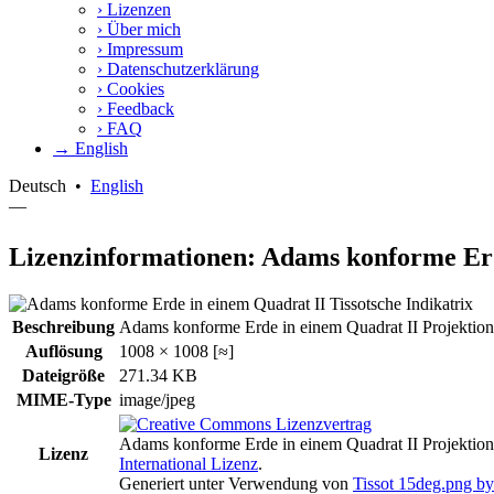
›
Lizenzen
›
Über mich
›
Impressum
›
Datenschutzerklärung
›
Cookies
›
Feedback
›
FAQ
→ English
Deutsch
•
English
—
Lizenzinformationen: Adams konforme Erd
Beschreibung
Adams konforme Erde in einem Quadrat II Projektionsg
Auflösung
1008 × 1008 [≈]
Dateigröße
271.34 KB
MIME-Type
image/jpeg
Adams konforme Erde in einem Quadrat II Projektion
Lizenz
International Lizenz
.
Generiert unter Verwendung von
Tissot 15deg.png 