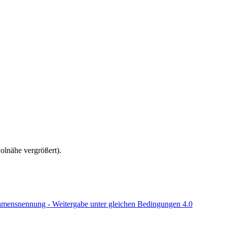
olnähe vergrößert).
ensnennung - Weitergabe unter gleichen Bedingungen 4.0