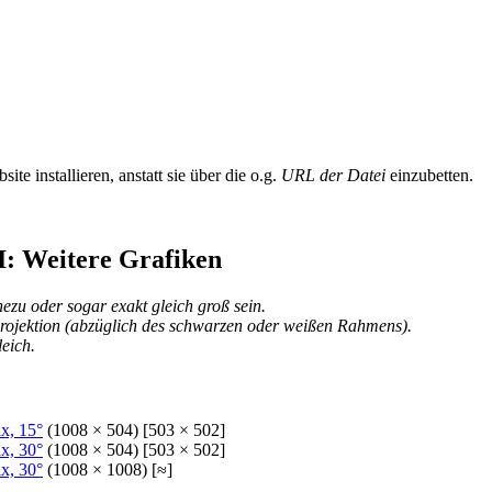
te installieren, anstatt sie über die o.g.
URL der Datei
einzubetten.
: Weitere Grafiken
u oder sogar exakt gleich groß sein.
rojektion (abzüglich des schwarzen oder weißen Rahmens).
eich.
x, 15°
(1008 × 504) [503 × 502]
x, 30°
(1008 × 504) [503 × 502]
x, 30°
(1008 × 1008) [≈]