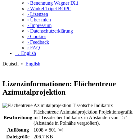
›
Benennung Wagner IX.i
›
Winkel Tripel BOPC
›
Lizenzen
›
Über mich
›
Impressum
›
Datenschutzerklärung
›
Cookies
›
Feedback
›
FAQ
→ English
Deutsch
•
English
—
Lizenzinformationen: Flächentreue
Azimutalprojektion
Flächentreue Azimutalprojektion Projektionsgrafik,
Beschreibung
mit Tissotscher Indikatrix in Abständen von 15°
(Abstände in Polnähe vergrößert).
Auflösung
1008 × 501 [≈]
Dateigröße
206.7 KB