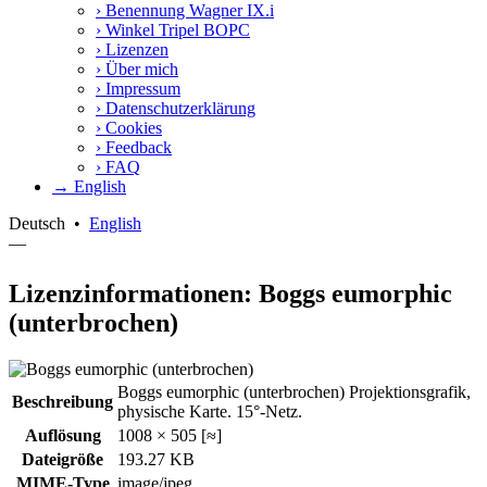
›
Benennung Wagner IX.i
›
Winkel Tripel BOPC
›
Lizenzen
›
Über mich
›
Impressum
›
Datenschutzerklärung
›
Cookies
›
Feedback
›
FAQ
→ English
Deutsch
•
English
—
Lizenzinformationen: Boggs eumorphic
(unterbrochen)
Boggs eumorphic (unterbrochen) Projektionsgrafik,
Beschreibung
physische Karte. 15°-Netz.
Auflösung
1008 × 505 [≈]
Dateigröße
193.27 KB
MIME-Type
image/jpeg