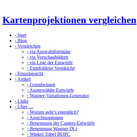
Kartenprojektionen vergleichen
›
Start
›
Blog
›
Vergleichen
›
via Auswahlformular
›
via Vorschaubildern
›
via Liste der Entwürfe
›
Empfohlene Vergleiche
›
Einzelansicht
›
Artikel
›
Grundwissen
›
Ausgewählte Entwürfe
›
Wagner-Variationen-Generator
›
Links
›
Über …
›
Worum geht’s eigentlich?
›
Ansichtsoptionen
›
Benennung der Canters-Entwürfe
›
Benennung Wagner IX.i
›
Winkel Tripel BOPC