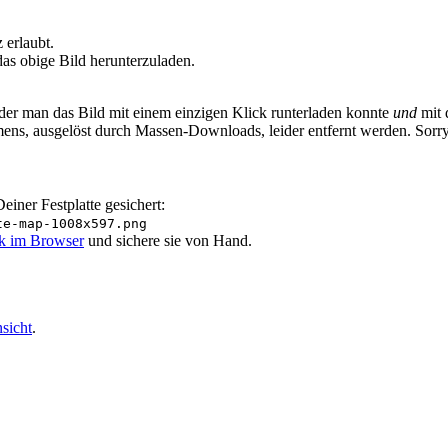
erlaubt.
as obige Bild herunterzuladen.
 der man das Bild mit einem einzigen Klick runterladen konnte
und
mit 
ens, ausgelöst durch Massen-Downloads, leider entfernt werden. Sorr
iner Festplatte gesichert:
te-map-1008x597.png
ik im Browser
und sichere sie von Hand.
sicht
.