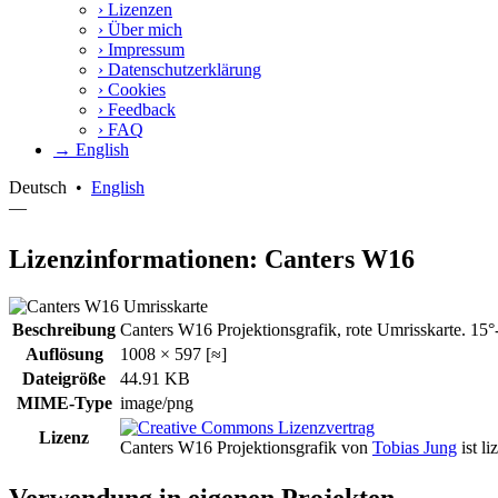
›
Lizenzen
›
Über mich
›
Impressum
›
Datenschutzerklärung
›
Cookies
›
Feedback
›
FAQ
→ English
Deutsch
•
English
—
Lizenzinformationen: Canters W16
Beschreibung
Canters W16 Projektionsgrafik, rote Umrisskarte. 15°
Auflösung
1008 × 597 [≈]
Dateigröße
44.91 KB
MIME-Type
image/png
Lizenz
Canters W16 Projektionsgrafik
von
Tobias Jung
ist li
Verwendung in eigenen Projekten