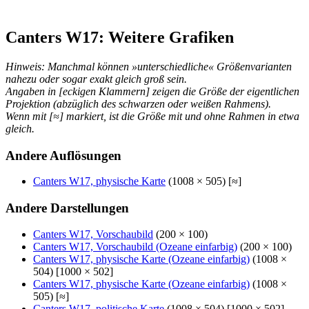
Canters W17: Weitere Grafiken
Hinweis: Manchmal können »unterschiedliche« Größenvarianten
nahezu oder sogar exakt gleich groß sein.
Angaben in [eckigen Klammern] zeigen die Größe der eigentlichen
Projektion (abzüglich des schwarzen oder weißen Rahmens).
Wenn mit [≈] markiert, ist die Größe mit und ohne Rahmen in etwa
gleich.
Andere Auflösungen
Canters W17, physische Karte
(1008 × 505) [≈]
Andere Darstellungen
Canters W17, Vorschaubild
(200 × 100)
Canters W17, Vorschaubild (Ozeane einfarbig)
(200 × 100)
Canters W17, physische Karte (Ozeane einfarbig)
(1008 ×
504) [1000 × 502]
Canters W17, physische Karte (Ozeane einfarbig)
(1008 ×
505) [≈]
Canters W17, politische Karte
(1008 × 504) [1000 × 502]