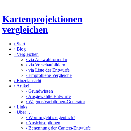
Kartenprojektionen
vergleichen
›
Start
›
Blog
›
Vergleichen
›
via Auswahlformular
›
via Vorschaubildern
›
via Liste der Entwürfe
›
Empfohlene Vergleiche
›
Einzelansicht
›
Artikel
›
Grundwissen
›
Ausgewählte Entwürfe
›
Wagner-Variationen-Generator
›
Links
›
Über …
›
Worum geht’s eigentlich?
›
Ansichtsoptionen
›
Benennung der Canters-Entwürfe