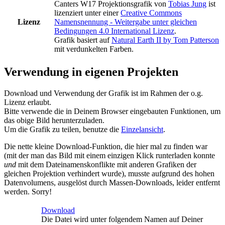
Canters W17 Projektionsgrafik
von
Tobias Jung
ist
lizenziert unter einer
Creative Commons
Lizenz
Namensnennung - Weitergabe unter gleichen
Bedingungen 4.0 International Lizenz
.
Grafik basiert auf
Natural Earth II by Tom Patterson
mit verdunkelten Farben.
Verwendung in eigenen Projekten
Download und Verwendung der Grafik ist im Rahmen der o.g.
Lizenz erlaubt.
Bitte verwende die in Deinem Browser eingebauten Funktionen, um
das obige Bild herunterzuladen.
Um die Grafik zu teilen, benutze die
Einzelansicht
.
Die nette kleine Download-Funktion, die hier mal zu finden war
(mit der man das Bild mit einem einzigen Klick runterladen konnte
und
mit dem Dateinamenskonflikte mit anderen Grafiken der
gleichen Projektion verhindert wurde), musste aufgrund des hohen
Datenvolumens, ausgelöst durch Massen-Downloads, leider entfernt
werden. Sorry!
Download
Die Datei wird unter folgendem Namen auf Deiner