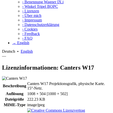
›
Benennung Wagner IX.i
›
Winkel Tripel BOPC
›
Lizenzen
›
Über mich
›
Impressum
›
Datenschutzerklärung
›
Cookies
›
Feedback
›
FAQ
→ English
Deutsch
•
English
—
Lizenzinformationen: Canters W17
Canters W17 Projektionsgrafik, physische Karte.
Beschreibung
15°-Netz.
Auflösung
1008 × 504 [1000 × 502]
Dateigröße
222.23 KB
MIME-Type
image/jpeg