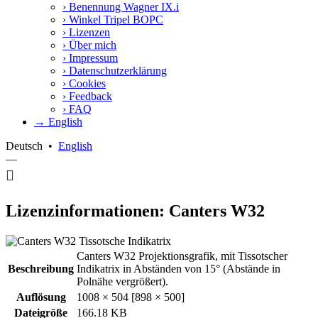
›
Benennung Wagner IX.i
›
Winkel Tripel BOPC
›
Lizenzen
›
Über mich
›
Impressum
›
Datenschutzerklärung
›
Cookies
›
Feedback
›
FAQ
→ English
Deutsch
•
English
—
Lizenzinformationen: Canters W32
Canters W32 Projektionsgrafik, mit Tissotscher
Beschreibung
Indikatrix in Abständen von 15° (Abstände in
Polnähe vergrößert).
Auflösung
1008 × 504 [898 × 500]
Dateigröße
166.18 KB